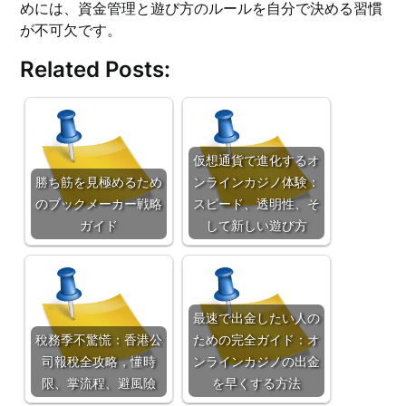
めには、資金管理と遊び方のルールを自分で決める習慣
が不可欠です。
Related Posts:
仮想通貨で進化するオ
勝ち筋を見極めるため
ンラインカジノ体験：
のブックメーカー戦略
スピード、透明性、そ
ガイド
して新しい遊び方
最速で出金したい人の
稅務季不驚慌：香港公
ための完全ガイド：オ
司報稅全攻略，懂時
ンラインカジノの出金
限、掌流程、避風險
を早くする方法