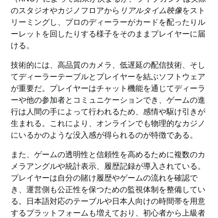
のスタジオやカジノフロアから
リアルタイム映像
をスト
リーミングし、プロのディーラーがカードを配ったりル
ーレットを回したりする様子をそのままプレイヤーに届
ける。
技術的には、高品質のカメラ、低遅延の配信技術、そし
てディーラーテーブルとプレイヤーを結ぶソフトウェア
が重要だ。プレイヤーはチャット機能を通じてディーラ
ーや他の参加者とコミュニケーションでき、ゲームの進
行は人間の手によって行われるため、感情や駆け引きが
生まれる。これにより、オンラインでも物理的なカジノ
にいるかのような没入感が得られるのが特徴である。
また、ゲームの透明性と信頼性を高めるために複数のカ
メラアングルや統計表示、履歴記録が導入されている。
プレイヤーは自分の賭け履歴やゲームの流れを確認で
き、運営側も公正性を保つための監視体制を整備してい
る。日本語対応のテーブルや日本人向けの時間帯を用意
するプラットフォームも増えており、初心者から上級者