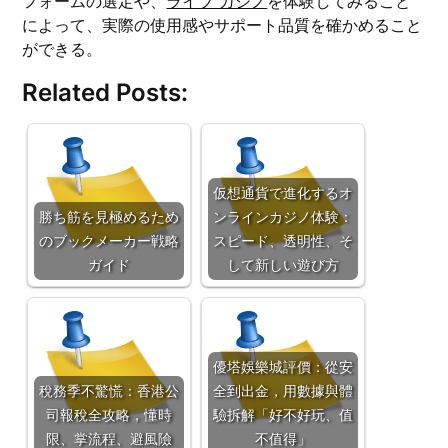
フォームの選定や、
ライブ カジノ
を体験してみること
によって、実際の使用感やサポート品質を確かめること
ができる。
Related Posts:
仮想通貨で進化するオ
勝ち筋を見極めるため
ンラインカジノ体験：
のブックメーカー戦略
スピード、透明性、そ
ガイド
して新しい遊び方
優塔娛樂城評價：從安
稅務季不驚慌：香港公
全到出金，用數據與體
司報稅全攻略，懂時
驗拆解「好不好玩、值
限、掌流程、避風險
不值得」