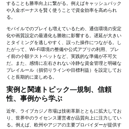
することも勝率向上に繋がる。例えばキャッシュバック
や入金ボーナスを賢く使うことで資金効率を高められ
る。
モバイルでのプレイも増えているため、通信環境の安定
化や画質設定の最適化も勝敗に影響する。遅延が大きい
とタイミングを逃しやすく、誤った操作につながる。し
たがって、Wi-Fi環境の整備や公式アプリの利用、プレ
イ前の小額テストベットなど、実践的な準備が不可欠
だ。また、感情に左右されない冷静な資金管理と明確な
プレイルール（損切りラインや目標利益）を設定してお
くと長期的に楽しめる。
実例と関連トピック—規制、信頼
性、事例から学ぶ
近年、ライブカジノ市場は技術革新とともに拡大してお
り、世界中のライセンス運営者が品質向上に注力してい
る。例えば、欧州やアジアの主要プロバイダーが提供す