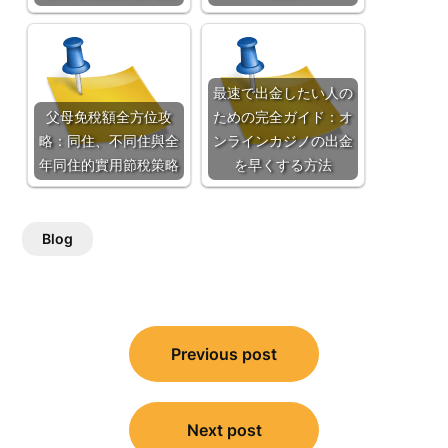
最速で出金したい人の
父母免稅額全方位攻
ための完全ガイド：オ
略：同住、不同住與全
ンラインカジノの出金
年同住的實用節稅策略
を早くする方法
Blog
Post
Previous post
navigation
Next post