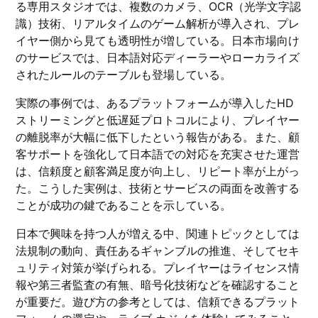
る専用スタジオでは、複数のカメラ、OCR（光学文字認
識）技術、リアルタイムのゲーム解析が導入され、プレ
イヤー側から見ても透明性が増している。日本市場向け
のサービスでは、日本語対応ディーラーやローカライズ
されたルールのテーブルも登場している。
実際の事例では、あるプラットフォームが導入したHD
ストリーミングと低遅延プロトコルにより、プレイヤー
の離脱率が大幅に低下したという報告がある。また、顧
客サポートを強化して日本語での対応を充実させた運営
は、信頼度と顧客満足度が向上し、リピート率が上がっ
た。こうした実例は、技術とサービスの両面を改善する
ことが成功の鍵であることを示している。
日本で興味を持つ人が増える中、関連トピックとしては
法規制の動向、責任あるギャンブルの推進、そしてセキ
ュリティ対策が挙げられる。プレイヤーはライセンス情
報や第三者監査の有無、暗号化技術などを確認すること
が重要だ。遊び方の参考としては、信頼できるプラット