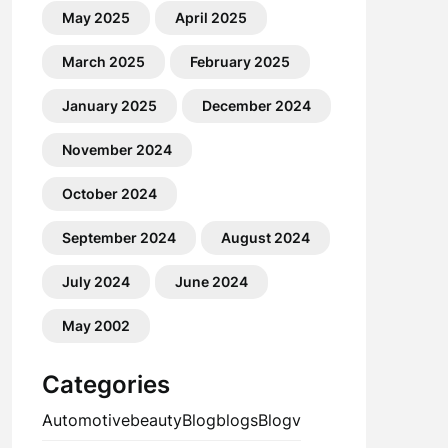
May 2025
April 2025
March 2025
February 2025
January 2025
December 2024
November 2024
October 2024
September 2024
August 2024
July 2024
June 2024
May 2002
Categories
Automotive
beauty
Blog
blogs
Blogv