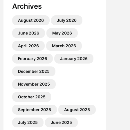
Archives
August 2026
July 2026
June 2026
May 2026
April 2026
March 2026
February 2026
January 2026
December 2025
November 2025
October 2025
September 2025
August 2025
July 2025
June 2025