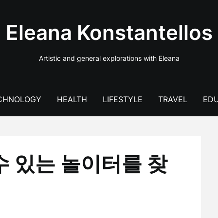
Eleana Konstantellos
Artistic and general explorations with Eleana
CHNOLOGY
HEALTH
LIFESTYLE
TRAVEL
EDU
수 있는 놀이터를 찾