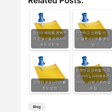
Related Posts:
당신의 베팅을 완벽하
안전하고 신뢰할 수 있
게 만들어줄 토토사이
는 슬롯사이트를 찾는
트의 모든 것
법
안전하고 신뢰할 수 있
는 카지노사이트추천
안전한 토토사이트를
가이드: 선택 기준과 실
찾는 방법
제 팁
Blog