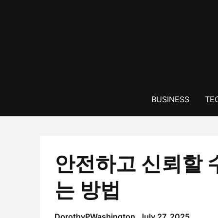
Skip
to
content
BUSINESS
TE
안전하고 신뢰할 
는 방법
DorothyPWashington,
July 27, 2025