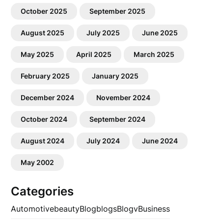
October 2025
September 2025
August 2025
July 2025
June 2025
May 2025
April 2025
March 2025
February 2025
January 2025
December 2024
November 2024
October 2024
September 2024
August 2024
July 2024
June 2024
May 2002
Categories
Automotive
beauty
Blog
blogs
Blogv
Business