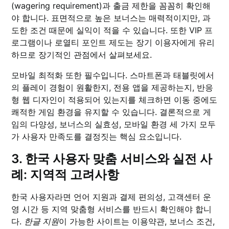
(wagering requirement)과 출금 제한을 꼼꼼히 확인해
야 합니다. 표면적으로 높은 보너스는 매력적이지만, 과
도한 조건 때문에 실익이 적을 수 있습니다. 또한 VIP 프
로그램이나 로열티 포인트 제도는 장기 이용자에게 유리
하므로 장기적인 관점에서 살펴보세요.
모바일 최적화 또한 필수입니다. 스마트폰과 태블릿에서
의 플레이 경험이 원활한지, 전용 앱을 제공하는지, 반응
형 웹 디자인이 적용되어 있는지를 체크하면 이동 중에도
쾌적한 게임 환경을 유지할 수 있습니다. 결론적으로 게
임의 다양성, 보너스의 실효성, 모바일 환경 세 가지 모두
가 사용자 만족도를 결정짓는 핵심 요소입니다.
3. 한국 사용자 맞춤 서비스와 실전 사
례: 지역적 고려사항
한국 사용자라면 언어 지원과 결제 편의성, 고객센터 운
영 시간 등 지역 맞춤형 서비스를 반드시 확인해야 합니
다.
한글 지원
이 가능한 사이트는 이용약관, 보너스 조건,