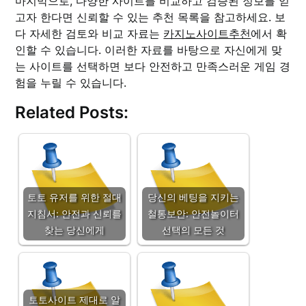
마지막으로, 다양한 사이트를 비교하고 검증된 정보를 얻
고자 한다면 신뢰할 수 있는 추천 목록을 참고하세요. 보
다 자세한 검토와 비교 자료는
카지노사이트추천
에서 확
인할 수 있습니다. 이러한 자료를 바탕으로 자신에게 맞
는 사이트를 선택하면 보다 안전하고 만족스러운 게임 경
험을 누릴 수 있습니다.
Related Posts:
토토 유저를 위한 절대
당신의 베팅을 지키는
지침서: 안전과 신뢰를
철통보안: 안전놀이터
찾는 당신에게
선택의 모든 것
토토사이트 제대로 알