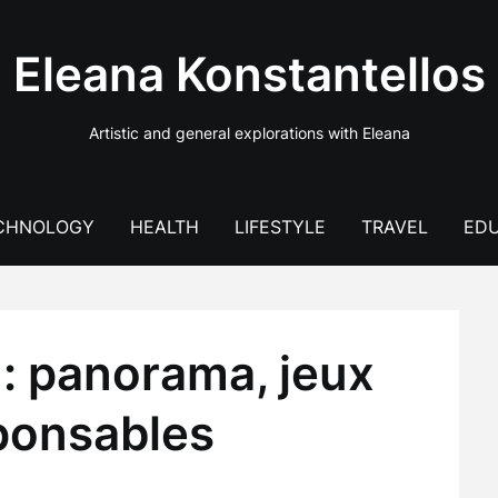
Eleana Konstantellos
Artistic and general explorations with Eleana
CHNOLOGY
HEALTH
LIFESTYLE
TRAVEL
EDU
 : panorama, jeux
sponsables