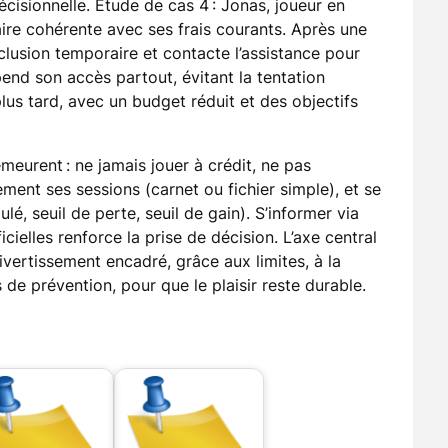
décisionnelle. Étude de cas 4 : Jonas, joueur en
ire cohérente avec ses frais courants. Après une
exclusion temporaire et contacte l’assistance pour
end son accès partout, évitant la tentation
plus tard, avec un budget réduit et des objectifs
urent : ne jamais jouer à crédit, ne pas
ent ses sessions (carnet ou fichier simple), et se
ulé, seuil de perte, seuil de gain). S’informer via
icielles renforce la prise de décision. L’axe central
ivertissement encadré, grâce aux limites, à la
 de prévention, pour que le plaisir reste durable.