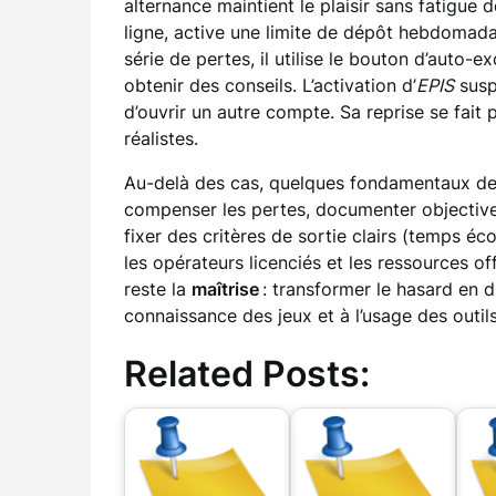
alternance maintient le plaisir sans fatigue 
ligne, active une limite de dépôt hebdomada
série de pertes, il utilise le bouton d’auto-
obtenir des conseils. L’activation d’
EPIS
susp
d’ouvrir un autre compte. Sa reprise se fait 
réalistes.
Au-delà des cas, quelques fondamentaux deme
compenser les pertes, documenter objectivem
fixer des critères de sortie clairs (temps éco
les opérateurs licenciés et les ressources off
reste la
maîtrise
: transformer le hasard en d
connaissance des jeux et à l’usage des outils
Related Posts: