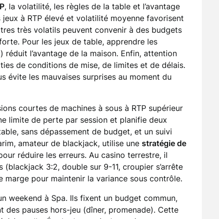
P
, la volatilité, les règles de la table et l’avantage
s jeux à RTP élevé et volatilité moyenne favorisent
itres très volatils peuvent convenir à des budgets
forte. Pour les jeux de table, apprendre les
réduit l’avantage de la maison. Enfin, attention
rties de conditions de mise, de limites et de délais.
us évite les mauvaises surprises au moment du
ssions courtes de machines à sous à RTP supérieur
ne limite de perte par session et planifie deux
stable, sans dépassement de budget, et un suivi
arim, amateur de blackjack, utilise une
stratégie de
r réduire les erreurs. Au casino terrestre, il
 (blackjack 3:2, double sur 9-11, croupier s’arrête
rte marge pour maintenir la variance sous contrôle.
 un weekend à Spa. Ils fixent un budget commun,
nt des pauses hors-jeu (dîner, promenade). Cette