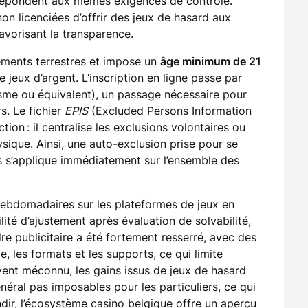
+) répondent aux mêmes exigences de contrôle.
on licenciées d’offrir des jeux de hasard aux
favorisant la transparence.
ements terrestres et impose un
âge minimum de 21
jeux d’argent. L’inscription en ligne passe par
 Itsme ou équivalent), un passage nécessaire pour
rs. Le fichier
EPIS
(Excluded Persons Information
tion : il centralise les exclusions volontaires ou
ysique. Ainsi, une auto-exclusion prise pour se
s’applique immédiatement sur l’ensemble des
ebdomadaires sur les plateformes de jeux en
lité d’ajustement après évaluation de solvabilité,
re publicitaire a été fortement resserré, avec des
le, les formats et les supports, ce qui limite
uvent méconnu, les gains issus de jeux de hasard
éral pas imposables pour les particuliers, ce qui
ndir, l’écosystème
casino belgique
offre un aperçu