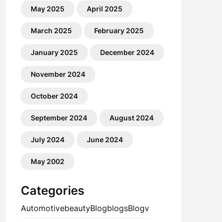
May 2025
April 2025
March 2025
February 2025
January 2025
December 2024
November 2024
October 2024
September 2024
August 2024
July 2024
June 2024
May 2002
Categories
Automotive
beauty
Blog
blogs
Blogv