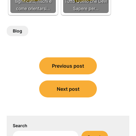
significato, rischi e
Tutto Quello che Devi
come orientarsi…
Sapere per…
Blog
Post
Previous post
navigation
Next post
Search