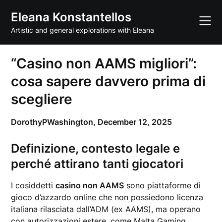
Skip
Eleana Konstantellos
to
content
Artistic and general explorations with Eleana
“Casino non AAMS migliori”:
cosa sapere davvero prima di
scegliere
DorothyPWashington,
December 12, 2025
Definizione, contesto legale e
perché attirano tanti giocatori
I cosiddetti
casino non AAMS
sono piattaforme di
gioco d’azzardo online che non possiedono licenza
italiana rilasciata dall’ADM (ex AAMS), ma operano
con autorizzazioni estere, come Malta Gaming