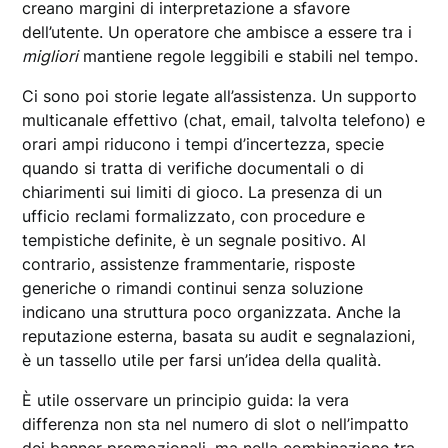
creano margini di interpretazione a sfavore
dell’utente. Un operatore che ambisce a essere tra i
migliori
mantiene regole leggibili e stabili nel tempo.
Ci sono poi storie legate all’assistenza. Un supporto
multicanale effettivo (chat, email, talvolta telefono) e
orari ampi riducono i tempi d’incertezza, specie
quando si tratta di verifiche documentali o di
chiarimenti sui limiti di gioco. La presenza di un
ufficio reclami formalizzato, con procedure e
tempistiche definite, è un segnale positivo. Al
contrario, assistenze frammentarie, risposte
generiche o rimandi continui senza soluzione
indicano una struttura poco organizzata. Anche la
reputazione esterna, basata su audit e segnalazioni,
è un tassello utile per farsi un’idea della qualità.
È utile osservare un principio guida: la vera
differenza non sta nel numero di slot o nell’impatto