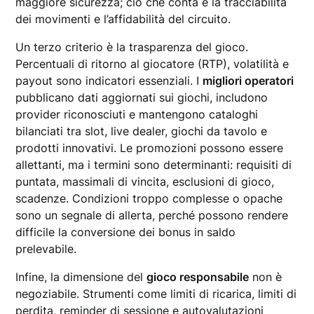
maggiore sicurezza; ciò che conta è la tracciabilità
dei movimenti e l’affidabilità del circuito.
Un terzo criterio è la trasparenza del gioco.
Percentuali di ritorno al giocatore (RTP), volatilità e
payout sono indicatori essenziali. I
migliori operatori
pubblicano dati aggiornati sui giochi, includono
provider riconosciuti e mantengono cataloghi
bilanciati tra slot, live dealer, giochi da tavolo e
prodotti innovativi. Le promozioni possono essere
allettanti, ma i termini sono determinanti: requisiti di
puntata, massimali di vincita, esclusioni di gioco,
scadenze. Condizioni troppo complesse o opache
sono un segnale di allerta, perché possono rendere
difficile la conversione dei bonus in saldo
prelevabile.
Infine, la dimensione del
gioco responsabile
non è
negoziabile. Strumenti come limiti di ricarica, limiti di
perdita, reminder di sessione e autovalutazioni