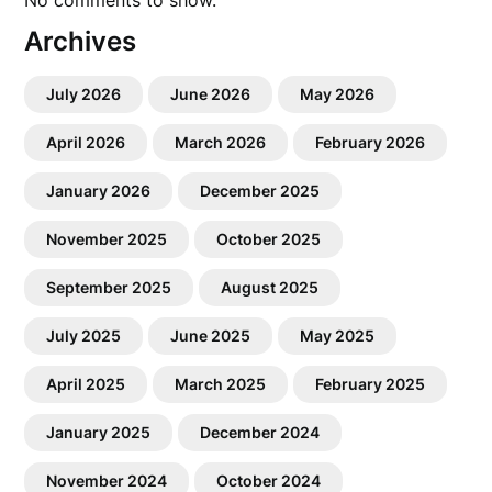
No comments to show.
Archives
July 2026
June 2026
May 2026
April 2026
March 2026
February 2026
January 2026
December 2025
November 2025
October 2025
September 2025
August 2025
July 2025
June 2025
May 2025
April 2025
March 2025
February 2025
January 2025
December 2024
November 2024
October 2024