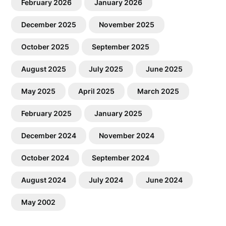
February 2026
January 2026
December 2025
November 2025
October 2025
September 2025
August 2025
July 2025
June 2025
May 2025
April 2025
March 2025
February 2025
January 2025
December 2024
November 2024
October 2024
September 2024
August 2024
July 2024
June 2024
May 2002