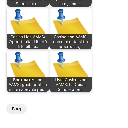
Sapere per…
sono, come…
Casino Non AAMS:
Casino non AAMS:
Opportunità, Libertà
come orientarsi tra
di Scelta e…
opportunità,…
Bookmaker non
Lista Casino Non
AAMS: guida pratica
AAMS: La Guida
e consapevole per…
Completa per…
Blog