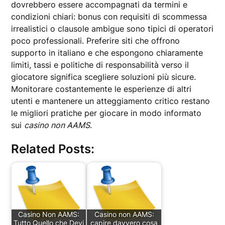
dovrebbero essere accompagnati da termini e
condizioni chiari: bonus con requisiti di scommessa
irrealistici o clausole ambigue sono tipici di operatori
poco professionali. Preferire siti che offrono
supporto in italiano e che espongono chiaramente
limiti, tassi e politiche di responsabilità verso il
giocatore significa scegliere soluzioni più sicure.
Monitorare costantemente le esperienze di altri
utenti e mantenere un atteggiamento critico restano
le migliori pratiche per giocare in modo informato
sui
casino non AAMS
.
Related Posts:
Casino Non AAMS:
Casino non AAMS:
Tutto Quello che Devi
capire davvero cosa