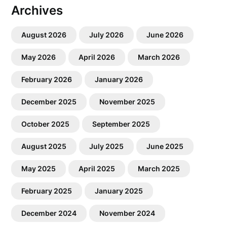
Archives
August 2026
July 2026
June 2026
May 2026
April 2026
March 2026
February 2026
January 2026
December 2025
November 2025
October 2025
September 2025
August 2025
July 2025
June 2025
May 2025
April 2025
March 2025
February 2025
January 2025
December 2024
November 2024