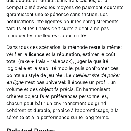
des dépôts et retraits, sans frais cachés, et la
compatibilité avec les moyens de paiement courants
garantissent une expérience sans friction. Les
notifications intelligentes pour les enregistrements
tardifs et les finales de tickets aident à ne pas
manquer les meilleures opportunités.
Dans tous ces scénarios, la méthode reste la même:
vérifier la
licence
et la réputation, estimer le coût
total (rake + frais – rakeback), juger la qualité
logicielle et la stabilité mobile, puis confronter ces
points au style de jeu réel. Le
meilleur site de poker
en ligne
n’est pas universel: il épouse un profil, un
volume et des objectifs précis. En harmonisant
critères objectifs et préférences personnelles,
chacun peut bâtir un environnement de grind
cohérent et durable, propice à l’apprentissage, à la
sérénité et à la performance sur le long terme.