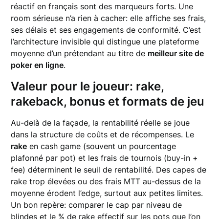
réactif en français sont des marqueurs forts. Une
room sérieuse n’a rien à cacher: elle affiche ses frais,
ses délais et ses engagements de conformité. C’est
l’architecture invisible qui distingue une plateforme
moyenne d’un prétendant au titre de
meilleur site de
poker en ligne
.
Valeur pour le joueur: rake,
rakeback, bonus et formats de jeu
Au-delà de la façade, la rentabilité réelle se joue
dans la structure de coûts et de récompenses. Le
rake
en cash game (souvent un pourcentage
plafonné par pot) et les frais de tournois (buy-in +
fee) déterminent le seuil de rentabilité. Des capes de
rake trop élevées ou des frais MTT au-dessus de la
moyenne érodent l’edge, surtout aux petites limites.
Un bon repère: comparer le cap par niveau de
blindes et le % de rake effectif sur les pots que l’on