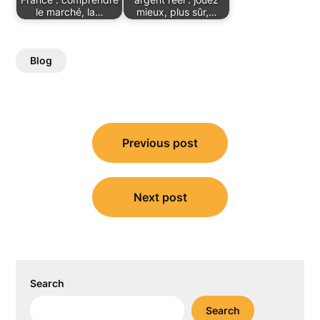
le marché, la…
mieux, plus sûr,…
Blog
Post
Previous post
navigation
Next post
Search
Search