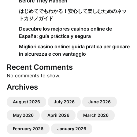
Before They Happen
はじめてでもわかる！安心して楽しむためのネッ
トカジノガイド
Descubre los mejores casinos online de
España: guía práctica y segura
Migliori casino online: guida pratica per giocare
in sicurezza e con vantaggio
Recent Comments
No comments to show.
Archives
August 2026
July 2026
June 2026
May 2026
April 2026
March 2026
February 2026
January 2026