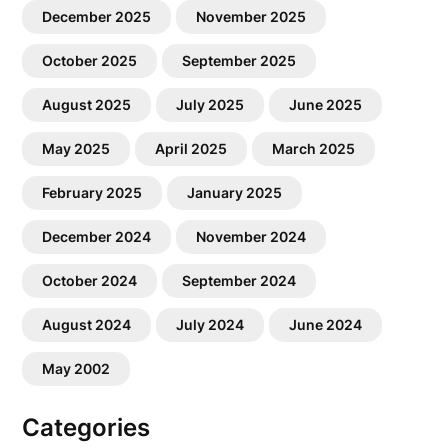
December 2025
November 2025
October 2025
September 2025
August 2025
July 2025
June 2025
May 2025
April 2025
March 2025
February 2025
January 2025
December 2024
November 2024
October 2024
September 2024
August 2024
July 2024
June 2024
May 2002
Categories