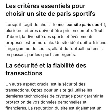
Les critères essentiels pour
choisir un site de paris sportifs
Lorsqu’il s’agit de choisir le
meilleur site paris sportif
,
plusieurs critères doivent être pris en compte. Tout
d’abord, la diversité des sports et événements
proposés est primordiale. Un site idéal doit offrir une
large gamme de sports, allant du football au tennis,
en passant par les sports émergents.
La sécurité et la fiabilité des
transactions
Un autre aspect crucial est la sécurité des
transactions. Optez pour un site qui utilise les
dernières technologies de cryptage pour garantir la
protection de vos données personnelles et
financières. La réputation du site est également un