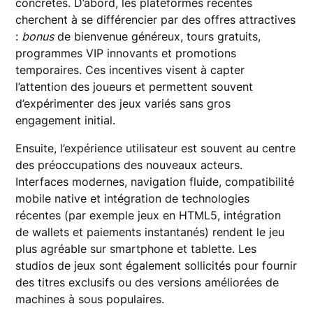
concrètes. D’abord, les plateformes récentes
cherchent à se différencier par des offres attractives
:
bonus
de bienvenue généreux, tours gratuits,
programmes VIP innovants et promotions
temporaires. Ces incentives visent à capter
l’attention des joueurs et permettent souvent
d’expérimenter des jeux variés sans gros
engagement initial.
Ensuite, l’expérience utilisateur est souvent au centre
des préoccupations des nouveaux acteurs.
Interfaces modernes, navigation fluide, compatibilité
mobile native et intégration de technologies
récentes (par exemple jeux en HTML5, intégration
de wallets et paiements instantanés) rendent le jeu
plus agréable sur smartphone et tablette. Les
studios de jeux sont également sollicités pour fournir
des titres exclusifs ou des versions améliorées de
machines à sous populaires.