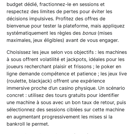
budget dédié, fractionnez-le en sessions et
respectez des limites de pertes pour éviter les
décisions impulsives. Profitez des offres de
bienvenue pour tester la plateforme, mais appliquez
systématiquement les règles des
bonus
(mises
maximales, jeux éligibles) avant de vous engager.
Choisissez les jeux selon vos objectifs : les machines
à sous offrent volatilité et jackpots, idéales pour les
joueurs recherchant plaisir et frissons ; le poker en
ligne demande compétence et patience ; les jeux live
(roulette, blackjack) offrent une expérience
immersive proche d’un casino physique. Un scénario
concret : utilisez des tours gratuits pour identifier
une machine à sous avec un bon taux de retour, puis
sélectionnez des sessions ciblées sur cette machine
en augmentant progressivement les mises si la
bankroll le permet.