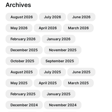
Archives
August 2026
July 2026
June 2026
May 2026
April 2026
March 2026
February 2026
January 2026
December 2025
November 2025
October 2025
September 2025
August 2025
July 2025
June 2025
May 2025
April 2025
March 2025
February 2025
January 2025
December 2024
November 2024