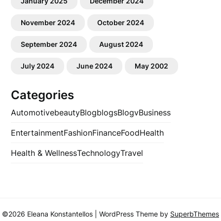
January 2025
December 2024
November 2024
October 2024
September 2024
August 2024
July 2024
June 2024
May 2002
Categories
Automotive
beauty
Blog
blogs
Blogv
Business
Entertainment
Fashion
Finance
Food
Health
Health & Wellness
Technology
Travel
©2026 Eleana Konstantellos
| WordPress Theme by
SuperbThemes