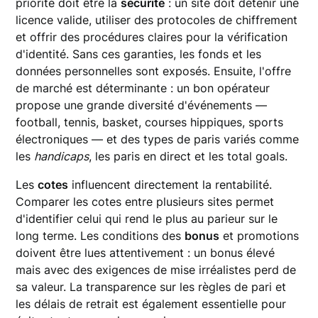
priorité doit être la
sécurité
: un site doit détenir une
licence valide, utiliser des protocoles de chiffrement
et offrir des procédures claires pour la vérification
d'identité. Sans ces garanties, les fonds et les
données personnelles sont exposés. Ensuite, l'offre
de marché est déterminante : un bon opérateur
propose une grande diversité d'événements —
football, tennis, basket, courses hippiques, sports
électroniques — et des types de paris variés comme
les
handicaps
, les paris en direct et les total goals.
Les
cotes
influencent directement la rentabilité.
Comparer les cotes entre plusieurs sites permet
d'identifier celui qui rend le plus au parieur sur le
long terme. Les conditions des
bonus
et promotions
doivent être lues attentivement : un bonus élevé
mais avec des exigences de mise irréalistes perd de
sa valeur. La transparence sur les règles de pari et
les délais de retrait est également essentielle pour