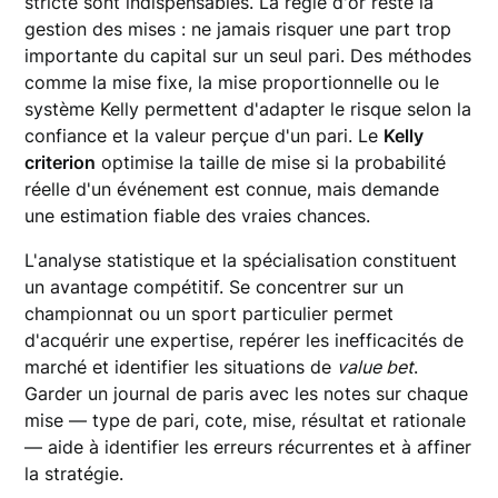
stricte sont indispensables. La règle d'or reste la
gestion des mises : ne jamais risquer une part trop
importante du capital sur un seul pari. Des méthodes
comme la mise fixe, la mise proportionnelle ou le
système Kelly permettent d'adapter le risque selon la
confiance et la valeur perçue d'un pari. Le
Kelly
criterion
optimise la taille de mise si la probabilité
réelle d'un événement est connue, mais demande
une estimation fiable des vraies chances.
L'analyse statistique et la spécialisation constituent
un avantage compétitif. Se concentrer sur un
championnat ou un sport particulier permet
d'acquérir une expertise, repérer les inefficacités de
marché et identifier les situations de
value bet
.
Garder un journal de paris avec les notes sur chaque
mise — type de pari, cote, mise, résultat et rationale
— aide à identifier les erreurs récurrentes et à affiner
la stratégie.