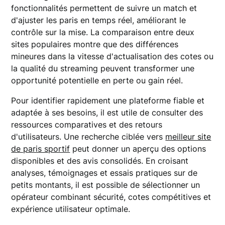
fonctionnalités permettent de suivre un match et
d'ajuster les paris en temps réel, améliorant le
contrôle sur la mise. La comparaison entre deux
sites populaires montre que des différences
mineures dans la vitesse d'actualisation des cotes ou
la qualité du streaming peuvent transformer une
opportunité potentielle en perte ou gain réel.
Pour identifier rapidement une plateforme fiable et
adaptée à ses besoins, il est utile de consulter des
ressources comparatives et des retours
d'utilisateurs. Une recherche ciblée vers
meilleur site
de paris sportif
peut donner un aperçu des options
disponibles et des avis consolidés. En croisant
analyses, témoignages et essais pratiques sur de
petits montants, il est possible de sélectionner un
opérateur combinant sécurité, cotes compétitives et
expérience utilisateur optimale.