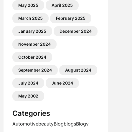
May 2025
April 2025
March 2025
February 2025
January 2025
December 2024
November 2024
October 2024
September 2024
August 2024
July 2024
June 2024
May 2002
Categories
Automotive
beauty
Blog
blogs
Blogv