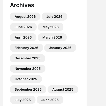
Archives
August 2026
July 2026
June 2026
May 2026
April 2026
March 2026
February 2026
January 2026
December 2025
November 2025
October 2025
September 2025
August 2025
July 2025
June 2025