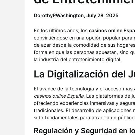
DorothyPWashington,
July 28, 2025
En los últimos años, los
casinos online Esp
convirtiéndose en una opción popular para 
de azar desde la comodidad de sus hogares
forma en que las personas apuestan, sino 
la industria del entretenimiento digital.
La Digitalización del 
El avance de la tecnología y el acceso masiv
casinos online España
. Las plataformas de 
ofreciendo experiencias inmersivas y seguras
tradicionales. El desarrollo de aplicaciones
sido fundamentales para atraer a un públic
Regulación y Seguridad en l