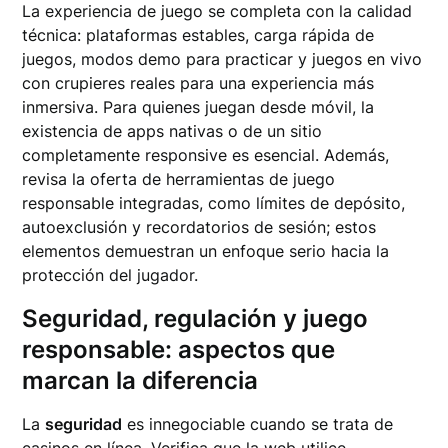
La experiencia de juego se completa con la calidad
técnica: plataformas estables, carga rápida de
juegos, modos demo para practicar y juegos en vivo
con crupieres reales para una experiencia más
inmersiva. Para quienes juegan desde móvil, la
existencia de apps nativas o de un sitio
completamente responsive es esencial. Además,
revisa la oferta de herramientas de juego
responsable integradas, como límites de depósito,
autoexclusión y recordatorios de sesión; estos
elementos demuestran un enfoque serio hacia la
protección del jugador.
Seguridad, regulación y juego
responsable: aspectos que
marcan la diferencia
La
seguridad
es innegociable cuando se trata de