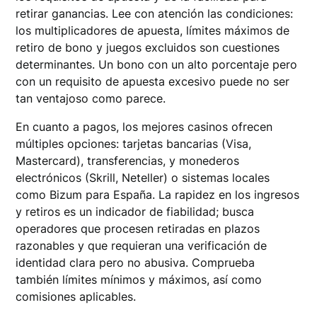
retirar ganancias. Lee con atención las condiciones:
los multiplicadores de apuesta, límites máximos de
retiro de bono y juegos excluidos son cuestiones
determinantes. Un bono con un alto porcentaje pero
con un requisito de apuesta excesivo puede no ser
tan ventajoso como parece.
En cuanto a pagos, los mejores casinos ofrecen
múltiples opciones: tarjetas bancarias (Visa,
Mastercard), transferencias, y monederos
electrónicos (Skrill, Neteller) o sistemas locales
como Bizum para España. La rapidez en los ingresos
y retiros es un indicador de fiabilidad; busca
operadores que procesen retiradas en plazos
razonables y que requieran una verificación de
identidad clara pero no abusiva. Comprueba
también límites mínimos y máximos, así como
comisiones aplicables.