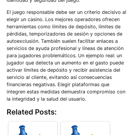
identidad y seguridad del juego.
El juego responsable debe ser un criterio decisivo al
elegir un casino. Los mejores operadores ofrecen
herramientas como límites de depósito, límites de
pérdidas, temporizadores de sesión y opciones de
autoexclusión. También suelen facilitar enlaces a
servicios de ayuda profesional y líneas de atención
para jugadores problemáticos. Un ejemplo real: un
jugador que detecta un aumento en el gasto puede
activar límites de depósito y recibir asistencia del
servicio al cliente, evitando así consecuencias
financieras negativas. Elegir plataformas que
integren estas medidas demuestra compromiso con
la integridad y la salud del usuario.
Related Posts: