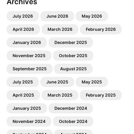
Archives
July 2026
June 2026
May 2026
April 2026
March 2026
February 2026
January 2026
December 2025
November 2025
October 2025
September 2025
August 2025
July 2025
June 2025
May 2025
April 2025
March 2025
February 2025
January 2025
December 2024
November 2024
October 2024