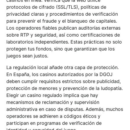
casinos en línea. Verifica que la web utilice
protocolos de cifrado (SSL/TLS), políticas de
privacidad claras y procedimientos de verificación
para prevenir el fraude y el blanqueo de capitales.
Los operadores fiables publican auditorías externas
sobre RTP y seguridad, así como certificaciones de
laboratorios independientes. Estas prácticas no solo
protegen tus fondos, sino que garantizan que los
juegos sean justos.
La regulación local añade otra capa de protección.
En España, los casinos autorizados por la DGOJ
deben cumplir requisitos estrictos sobre publicidad,
protección de menores y prevención de la ludopatía.
Elegir un casino regulado implica que hay
mecanismos de reclamación y supervisión
administrativa en caso de disputas. Además, muchos
operadores se adhieren a códigos éticos y
participan en programas de verificación de