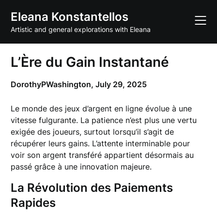
Skip
Eleana Konstantellos
to
content
Artistic and general explorations with Eleana
L’Ère du Gain Instantané
DorothyPWashington,
July 29, 2025
Le monde des jeux d’argent en ligne évolue à une
vitesse fulgurante. La patience n’est plus une vertu
exigée des joueurs, surtout lorsqu’il s’agit de
récupérer leurs gains. L’attente interminable pour
voir son argent transféré appartient désormais au
passé grâce à une innovation majeure.
La Révolution des Paiements
Rapides