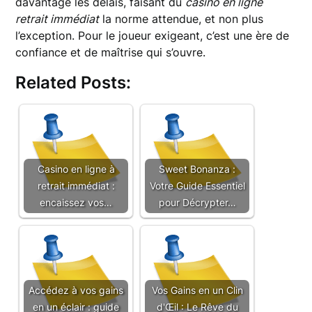
davantage les délais, faisant du
casino en ligne
retrait immédiat
la norme attendue, et non plus
l’exception. Pour le joueur exigeant, c’est une ère de
confiance et de maîtrise qui s’ouvre.
Related Posts:
Casino en ligne à
Sweet Bonanza :
retrait immédiat :
Votre Guide Essentiel
encaissez vos…
pour Décrypter…
Accédez à vos gains
Vos Gains en un Clin
en un éclair : guide
d'Œil : Le Rêve du