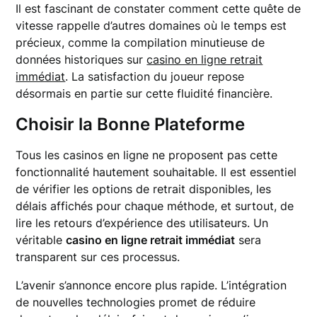
Il est fascinant de constater comment cette quête de
vitesse rappelle d’autres domaines où le temps est
précieux, comme la compilation minutieuse de
données historiques sur
casino en ligne retrait
immédiat
. La satisfaction du joueur repose
désormais en partie sur cette fluidité financière.
Choisir la Bonne Plateforme
Tous les casinos en ligne ne proposent pas cette
fonctionnalité hautement souhaitable. Il est essentiel
de vérifier les options de retrait disponibles, les
délais affichés pour chaque méthode, et surtout, de
lire les retours d’expérience des utilisateurs. Un
véritable
casino en ligne retrait immédiat
sera
transparent sur ces processus.
L’avenir s’annonce encore plus rapide. L’intégration
de nouvelles technologies promet de réduire