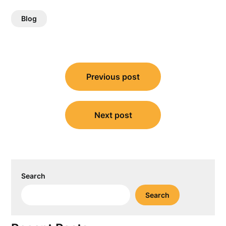
Blog
Post
Previous post
navigation
Next post
Search
Search