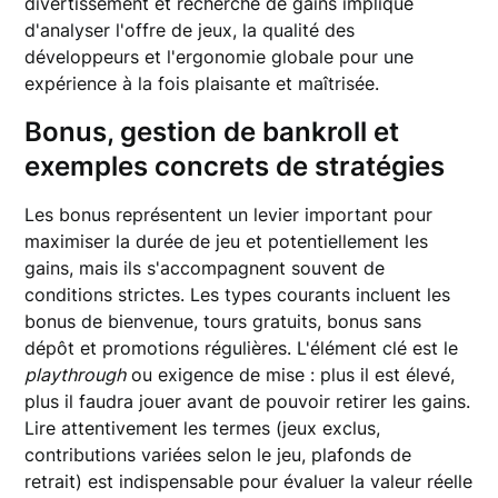
divertissement et recherche de gains implique
d'analyser l'offre de jeux, la qualité des
développeurs et l'ergonomie globale pour une
expérience à la fois plaisante et maîtrisée.
Bonus, gestion de bankroll et
exemples concrets de stratégies
Les bonus représentent un levier important pour
maximiser la durée de jeu et potentiellement les
gains, mais ils s'accompagnent souvent de
conditions strictes. Les types courants incluent les
bonus de bienvenue, tours gratuits, bonus sans
dépôt et promotions régulières. L'élément clé est le
playthrough
ou exigence de mise : plus il est élevé,
plus il faudra jouer avant de pouvoir retirer les gains.
Lire attentivement les termes (jeux exclus,
contributions variées selon le jeu, plafonds de
retrait) est indispensable pour évaluer la valeur réelle