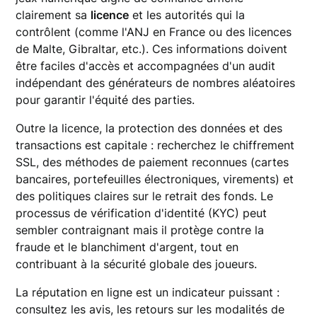
clairement sa
licence
et les autorités qui la
contrôlent (comme l'ANJ en France ou des licences
de Malte, Gibraltar, etc.). Ces informations doivent
être faciles d'accès et accompagnées d'un audit
indépendant des générateurs de nombres aléatoires
pour garantir l'équité des parties.
Outre la licence, la protection des données et des
transactions est capitale : recherchez le chiffrement
SSL, des méthodes de paiement reconnues (cartes
bancaires, portefeuilles électroniques, virements) et
des politiques claires sur le retrait des fonds. Le
processus de vérification d'identité (KYC) peut
sembler contraignant mais il protège contre la
fraude et le blanchiment d'argent, tout en
contribuant à la sécurité globale des joueurs.
La réputation en ligne est un indicateur puissant :
consultez les avis, les retours sur les modalités de