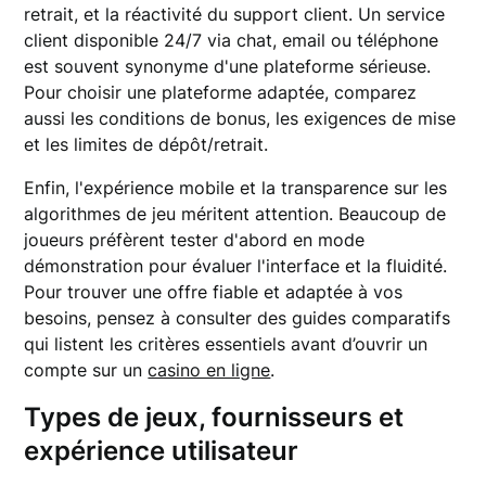
retrait, et la réactivité du support client. Un service
client disponible 24/7 via chat, email ou téléphone
est souvent synonyme d'une plateforme sérieuse.
Pour choisir une plateforme adaptée, comparez
aussi les conditions de bonus, les exigences de mise
et les limites de dépôt/retrait.
Enfin, l'expérience mobile et la transparence sur les
algorithmes de jeu méritent attention. Beaucoup de
joueurs préfèrent tester d'abord en mode
démonstration pour évaluer l'interface et la fluidité.
Pour trouver une offre fiable et adaptée à vos
besoins, pensez à consulter des guides comparatifs
qui listent les critères essentiels avant d’ouvrir un
compte sur un
casino en ligne
.
Types de jeux, fournisseurs et
expérience utilisateur