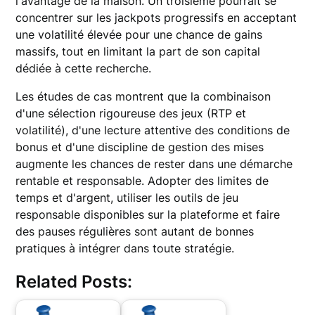
l'avantage de la maison. Un troisième pourrait se
concentrer sur les jackpots progressifs en acceptant
une volatilité élevée pour une chance de gains
massifs, tout en limitant la part de son capital
dédiée à cette recherche.
Les études de cas montrent que la combinaison
d'une sélection rigoureuse des jeux (RTP et
volatilité), d'une lecture attentive des conditions de
bonus et d'une discipline de gestion des mises
augmente les chances de rester dans une démarche
rentable et responsable. Adopter des limites de
temps et d'argent, utiliser les outils de jeu
responsable disponibles sur la plateforme et faire
des pauses régulières sont autant de bonnes
pratiques à intégrer dans toute stratégie.
Related Posts: