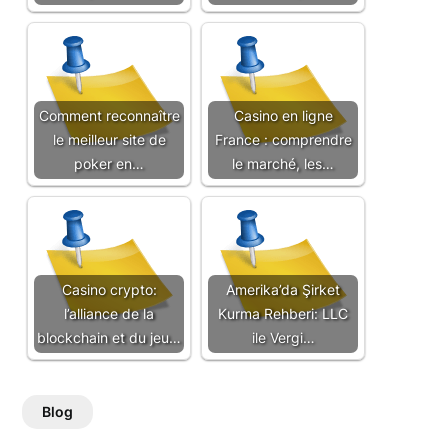
Comment reconnaître
Casino en ligne
le meilleur site de
France : comprendre
poker en…
le marché, les…
Casino crypto:
Amerika’da Şirket
l’alliance de la
Kurma Rehberi: LLC
blockchain et du jeu…
ile Vergi…
Blog