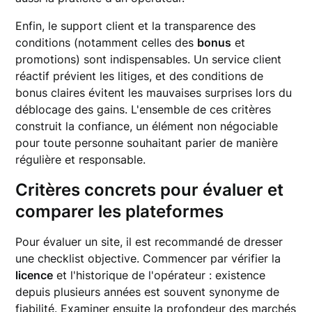
Enfin, le support client et la transparence des
conditions (notamment celles des
bonus
et
promotions) sont indispensables. Un service client
réactif prévient les litiges, et des conditions de
bonus claires évitent les mauvaises surprises lors du
déblocage des gains. L'ensemble de ces critères
construit la confiance, un élément non négociable
pour toute personne souhaitant parier de manière
régulière et responsable.
Critères concrets pour évaluer et
comparer les plateformes
Pour évaluer un site, il est recommandé de dresser
une checklist objective. Commencer par vérifier la
licence
et l'historique de l'opérateur : existence
depuis plusieurs années est souvent synonyme de
fiabilité. Examiner ensuite la profondeur des marchés