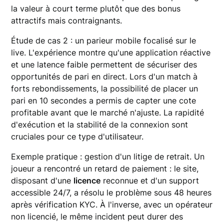
la valeur à court terme plutôt que des bonus
attractifs mais contraignants.
Étude de cas 2 : un parieur mobile focalisé sur le
live. L'expérience montre qu'une application réactive
et une latence faible permettent de sécuriser des
opportunités de pari en direct. Lors d'un match à
forts rebondissements, la possibilité de placer un
pari en 10 secondes a permis de capter une cote
profitable avant que le marché n'ajuste. La rapidité
d'exécution et la stabilité de la connexion sont
cruciales pour ce type d'utilisateur.
Exemple pratique : gestion d'un litige de retrait. Un
joueur a rencontré un retard de paiement : le site,
disposant d'une
licence
reconnue et d'un support
accessible 24/7, a résolu le problème sous 48 heures
après vérification KYC. À l'inverse, avec un opérateur
non licencié, le même incident peut durer des