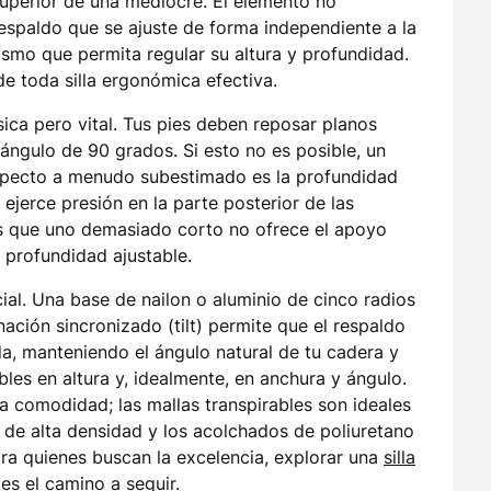
 superior de una mediocre. El elemento no
respaldo que se ajuste de forma independiente a la
smo que permita regular su altura y profundidad.
de toda silla ergonómica efectiva.
ica pero vital. Tus pies deben reposar planos
 ángulo de 90 grados. Si esto no es posible, un
aspecto a menudo subestimado es la profundidad
ejerce presión en la parte posterior de las
ras que uno demasiado corto no ofrece el apoyo
n profundidad ajustable.
ial. Una base de nailon o aluminio de cinco radios
nación sincronizado (tilt) permite que el respaldo
da, manteniendo el ángulo natural de tu cadera y
les en altura y, idealmente, en anchura y ángulo.
 la comodidad; las mallas transpirables son ideales
 de alta densidad y los acolchados de poliuretano
ra quienes buscan la excelencia, explorar una
silla
es el camino a seguir.