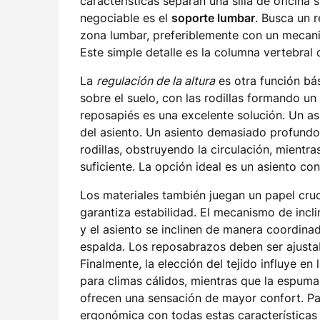
características separan una silla de oficina
negociable es el
soporte lumbar
. Busca un 
zona lumbar, preferiblemente con un mecani
Este simple detalle es la columna vertebral 
La
regulación de la altura
es otra función bás
sobre el suelo, con las rodillas formando un
reposapiés es una excelente solución. Un 
del asiento. Un asiento demasiado profundo 
rodillas, obstruyendo la circulación, mient
suficiente. La opción ideal es un asiento co
Los materiales también juegan un papel cruc
garantiza estabilidad. El mecanismo de incli
y el asiento se inclinen de manera coordina
espalda. Los reposabrazos deben ser ajustab
Finalmente, la elección del tejido influye en
para climas cálidos, mientras que la espuma
ofrecen una sensación de mayor confort. Pa
ergonómica
con todas estas características 