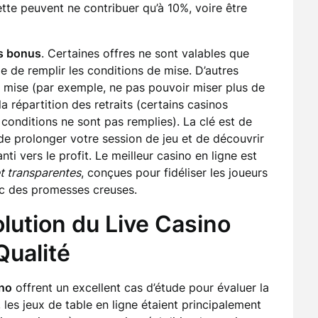
tte peuvent ne contribuer qu’à 10%, voire être
s bonus
. Certaines offres ne sont valables que
 de remplir les conditions de mise. D’autres
e mise (par exemple, ne pas pouvoir miser plus de
 répartition des retraits (certains casinos
 conditions ne sont pas remplies). La clé est de
e prolonger votre session de jeu et de découvrir
i vers le profit. Le meilleur casino en ligne est
et transparentes
, conçues pour fidéliser les joueurs
vec des promesses creuses.
olution du Live Casino
ualité
ino
offrent un excellent cas d’étude pour évaluer la
, les jeux de table en ligne étaient principalement