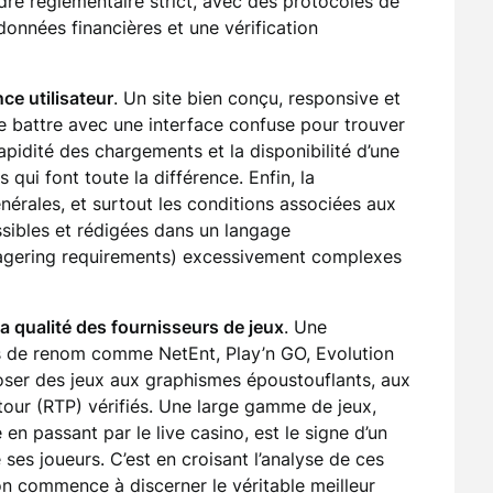
dre réglementaire strict, avec des protocoles de
onnées financières et une vérification
nce utilisateur
. Un site bien conçu, responsive et
 se battre avec une interface confuse pour trouver
rapidité des chargements et la disponibilité d’une
 qui font toute la différence. Enfin, la
nérales, et surtout les conditions associées aux
ssibles et rédigées dans un langage
agering requirements) excessivement complexes
 la qualité des fournisseurs de jeux
. Une
s de renom comme NetEnt, Play’n GO, Evolution
ser des jeux aux graphismes époustouflants, aux
tour (RTP) vérifiés. Une large gamme de jeux,
en passant par le live casino, est le signe d’un
 ses joueurs. C’est en croisant l’analyse de ces
l’on commence à discerner le véritable
meilleur