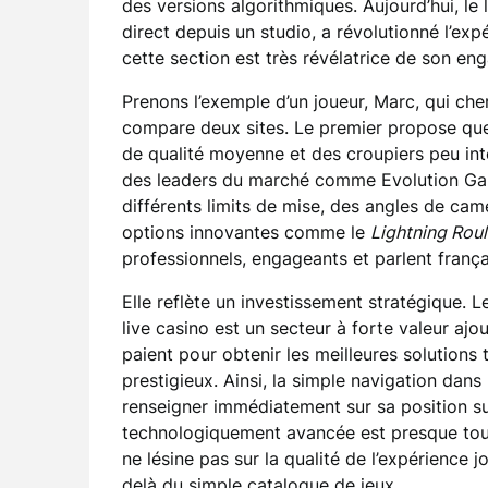
des versions algorithmiques. Aujourd’hui, le l
direct depuis un studio, a révolutionné l’ex
cette section est très révélatrice de son en
Prenons l’exemple d’un joueur, Marc, qui che
compare deux sites. Le premier propose quel
de qualité moyenne et des croupiers peu inte
des leaders du marché comme Evolution Gam
différents limits de mise, des angles de cam
options innovantes comme le
Lightning Roul
professionnels, engageants et parlent frança
Elle reflète un investissement stratégique.
live casino est un secteur à forte valeur ajout
paient pour obtenir les meilleures solutions 
prestigieux. Ainsi, la simple navigation dans
renseigner immédiatement sur sa position sur
technologiquement avancée est presque toujou
ne lésine pas sur la qualité de l’expérience j
delà du simple catalogue de jeux.