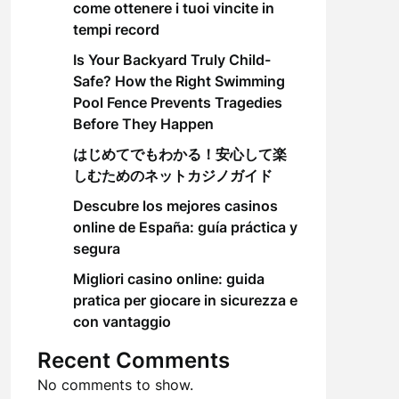
come ottenere i tuoi vincite in
tempi record
Is Your Backyard Truly Child-
Safe? How the Right Swimming
Pool Fence Prevents Tragedies
Before They Happen
はじめてでもわかる！安心して楽
しむためのネットカジノガイド
Descubre los mejores casinos
online de España: guía práctica y
segura
Migliori casino online: guida
pratica per giocare in sicurezza e
con vantaggio
Recent Comments
No comments to show.