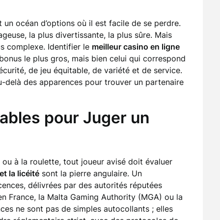
 un océan d’options où il est facile de se perdre.
euse, la plus divertissante, la plus sûre. Mais
us complexe. Identifier le
meilleur casino en ligne
 bonus le plus gros, mais bien celui qui correspond
urité, de jeu équitable, de variété et de service.
u-delà des apparences pour trouver un partenaire
nables pour Juger un
 à la roulette, tout joueur avisé doit évaluer
t la licéité
sont la pierre angulaire. Un
icences, délivrées par des autorités réputées
en France, la Malta Gaming Authority (MGA) ou la
s ne sont pas de simples autocollants ; elles