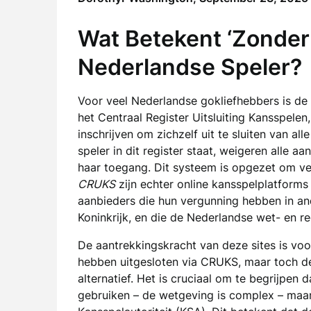
Wat Betekent ‘Zonder
Nederlandse Speler?
Voor veel Nederlandse gokliefhebbers is de
het Centraal Register Uitsluiting Kansspelen
inschrijven om zichzelf uit te sluiten van a
speler in dit register staat, weigeren alle
haar toegang. Dit systeem is opgezet om ve
CRUKS
zijn echter online kansspelplatforms 
aanbieders die hun vergunning hebben in an
Koninkrijk, en die de Nederlandse wet- en re
De aantrekkingskracht van deze sites is voor 
hebben uitgesloten via CRUKS, maar toch de
alternatief. Het is cruciaal om te begrijpen d
gebruiken – de wetgeving is complex – maar