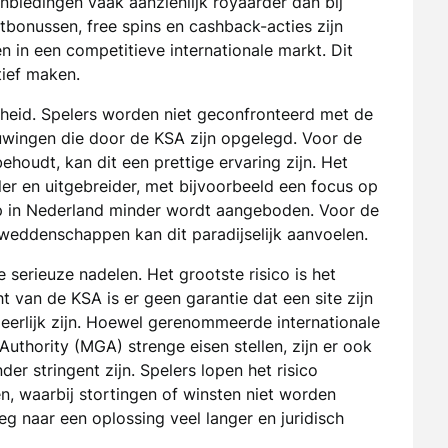
nbiedingen vaak aanzienlijk royaarder dan bij
onussen, free spins en cashback-acties zijn
n in een competitieve internationale markt. Dit
tief maken.
ijheid. Spelers worden niet geconfronteerd met de
uwingen die door de KSA zijn opgelegd. Voor de
behoudt, kan dit een prettige ervaring zijn. Het
ler en uitgebreider, met bijvoorbeeld een focus op
p in Nederland minder wordt aangeboden. Voor de
weddenschappen kan dit paradijselijk aanvoelen.
serieuze nadelen. Het grootste risico is het
 van de KSA is er geen garantie dat een site zijn
 eerlijk zijn. Hoewel gerenommeerde internationale
uthority (MGA) strenge eisen stellen, zijn er ook
er stringent zijn. Spelers lopen het risico
n, waarbij stortingen of winsten niet worden
weg naar een oplossing veel langer en juridisch