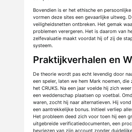
Bovendien is er het ethische en persoonlijke 
vormen deze sites een gevaarlijke uitweg. De
veiligheidsnetten ontbreken. Het gemak w
problemen verergeren. Het is daarom van het
zelfevaluatie maakt voordat hij of zij de st
systeem.
Praktijkverhalen en W
De theorie wordt pas echt levendig door naa
een speler, laten we hem Mark noemen, die z
het CRUKS. Na een jaar voelde hij zich weer i
een weddenschap plaatsen op voetbal. Omd
waren, zocht hij naar alternatieven. Hij von
een aantrekkelijke bonus. Initieel verliep all
Het probleem deed zich voor toen hij een g
uitgebreide verificatiedocumenten, een proc
bevriezen van zijn account zonder duidelijke