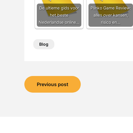
De ultieme gids voor
Plinko Game Review:
het beste
alles over kansen,
Nederlandse online…
risico en…
Blog
Post
Previous post
navigation