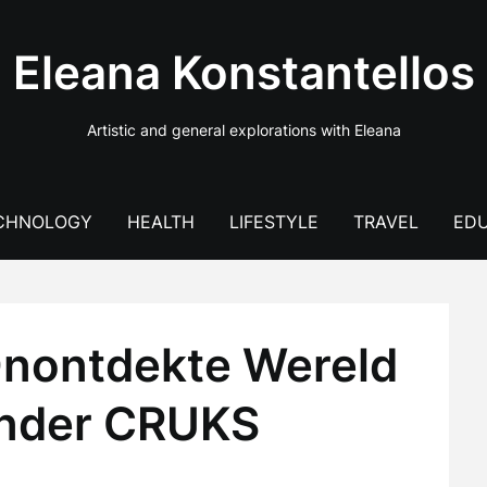
Eleana Konstantellos
Artistic and general explorations with Eleana
CHNOLOGY
HEALTH
LIFESTYLE
TRAVEL
EDU
 Onontdekte Wereld
onder CRUKS