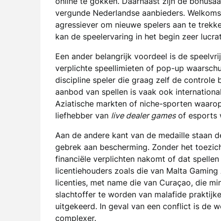
online te gokken. Daarnaast zijn de bonusaa
vergunde Nederlandse aanbieders. Welkomstb
agressiever om nieuwe spelers aan te trekke
kan de speelervaring in het begin zeer lucra
Een ander belangrijk voordeel is de speelvr
verplichte speellimieten of pop-up waarsch
discipline speler die graag zelf de controle 
aanbod van spellen is vaak ook internationa
Aziatische markten of niche-sporten waaro
liefhebber van
live dealer games
of esports 
Aan de andere kant van de medaille staan de 
gebrek aan bescherming. Zonder het toezicht
financiële verplichten nakomt of dat spellen
licentiehouders zoals die van Malta Gaming A
licenties, met name die van Curaçao, die mind
slachtoffer te worden van malafide praktijke
uitgekeerd. In geval van een conflict is de 
complexer.