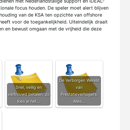
dienen met Nederlandstalige support en iDEAL-
tionale focus houden. De speler moet alert blijven
houding van de KSA ten opzichte van offshore
eft voor de toegankelijkheid. Uiteindelijk draait
n en bewust omgaan met de vrijheid die deze
De Verborgen Wereld
Snel, veilig en
van
vertrouwd betalen: zo
Prestatieverhogers:
kies je het…
Alles…