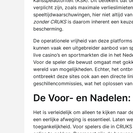
Kansspelautoriteit (KSA). Dit betekent dat 
verplicht zijn, zoals maximale verlieslimieten,
speeltijdwaarschuwingen, hier niet altijd va
zonder CRUKS
is daarom inherent een keuze
bescherming.
De operationele vrijheid van deze platform
kunnen vaak een uitgebreider aanbod van sp
live casino’s en sportmarkten die in het Ne
Voor de speler die bewust omgaat met gokke
wereld van mogelijkheden. Echter, het ontb
ontbreekt deze sites ook aan een directe l
geschillencommissies, wat het oplossen van
De Voor- en Nadelen: 
Het is verleidelijk om alleen te kijken naar d
een eerlijke afweging is essentieel. Laten w
toegankelijkheid. Voor spelers die in CRUKS