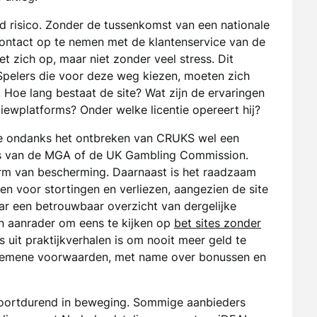
d risico. Zonder de tussenkomst van een nationale
ontact op te nemen met de klantenservice van de
het zich op, maar niet zonder veel stress. Dit
 Spelers die voor deze weg kiezen, moeten zich
 Hoe lang bestaat de site? Wat zijn de ervaringen
iewplatforms? Onder welke licentie opereert hij?
die ondanks het ontbreken van CRUKS wel een
als van de MGA of de UK Gambling Commission.
orm van bescherming. Daarnaast is het raadzaam
llen voor stortingen en verliezen, aangezien de site
aar een betrouwbaar overzicht van dergelijke
en aanrader om eens te kijken op
bet sites zonder
s uit praktijkverhalen is om nooit meer geld te
 algemene voorwaarden, met name over bonussen en
voortdurend in beweging. Sommige aanbieders