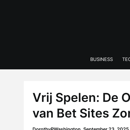
Skip
to
content
BUSINESS
TE
Vrij Spelen: De
van Bet Sites Z
DorothyPWashington,
September 23, 2025