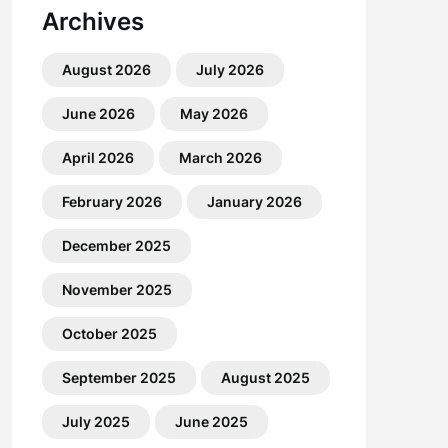
Archives
August 2026
July 2026
June 2026
May 2026
April 2026
March 2026
February 2026
January 2026
December 2025
November 2025
October 2025
September 2025
August 2025
July 2025
June 2025