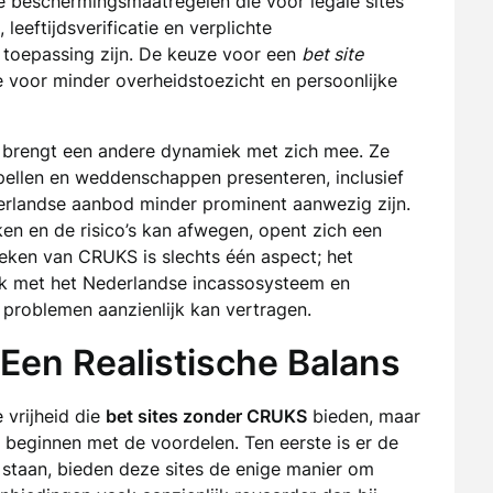
de beschermingsmaatregelen die voor legale sites
 leeftijdsverificatie en verplichte
n toepassing zijn. De keuze voor een
bet site
 voor minder overheidstoezicht en persoonlijke
s brengt een andere dynamiek met zich mee. Ze
ellen en weddenschappen presenteren, inclusief
derlandse aanbod minder prominent aanwezig zijn.
n en de risico’s kan afwegen, opent zich een
reken van CRUKS is slechts één aspect; het
ink met het Nederlandse incassosysteem en
 problemen aanzienlijk kan vertragen.
Een Realistische Balans
e vrijheid die
bet sites zonder CRUKS
bieden, maar
e beginnen met de voordelen. Ten eerste is er de
 staan, bieden deze sites de enige manier om