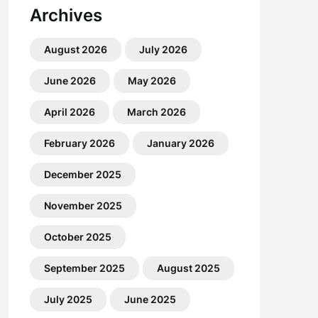
Archives
August 2026
July 2026
June 2026
May 2026
April 2026
March 2026
February 2026
January 2026
December 2025
November 2025
October 2025
September 2025
August 2025
July 2025
June 2025