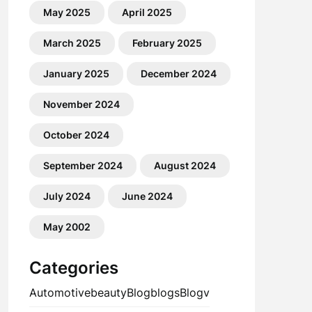
May 2025
April 2025
March 2025
February 2025
January 2025
December 2024
November 2024
October 2024
September 2024
August 2024
July 2024
June 2024
May 2002
Categories
Automotive
beauty
Blog
blogs
Blogv