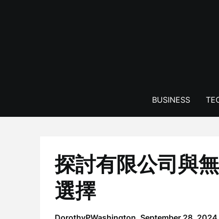
Skip
to
content
BUSINESS
TE
探討有限公司與無
選擇
DorothyPWashington,
September 28, 2024