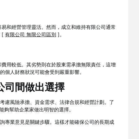
容易和經營管理靈活。然而，成立和維持有限公司通常
 [
有限公司 無限公司區別
]。
和費用較低。其劣勢則在於股東需承擔無限責任，這增
的個人財務狀況可能會受到嚴重影響。
公司間做出選擇
考慮風險承擔、資金需求、法律合規和經營計劃。了
能夠幫助企業家做出明智的選擇。
詢專業意見是關鍵步驟。這樣才能確保公司的長期成