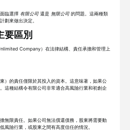
常面臨選擇
有限公司
還是
無限公司
的問題。這兩種類
計劃來做出決定。
主要區別
Unlimited Company）在法律結構、責任承擔和管理上
東）的責任僅限於其投入的資本。這意味著，如果公
。這種結構令有限公司非常適合高風險行業和初創企
擔無限責任。如果公司無法償還債務，股東將需要動
低風險行業，或股東之間有高度信任的情況。