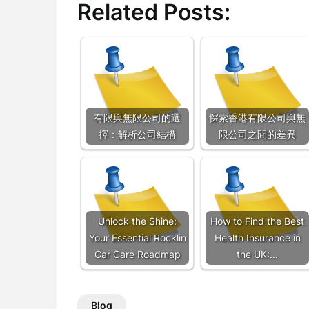
Related Posts:
有限與無限公司的選
探索香港有限公司與無
擇：解析公司結構
限公司之間的差異
Unlock the Shine:
How to Find the Best
Your Essential Rocklin
Health Insurance in
Car Care Roadmap
the UK:…
Blog