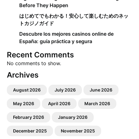
Before They Happen
はじめてでもわかる！安心して楽しむためのネッ
トカジノガイド
Descubre los mejores casinos online de
España: guía práctica y segura
Recent Comments
No comments to show.
Archives
August 2026
July 2026
June 2026
May 2026
April 2026
March 2026
February 2026
January 2026
December 2025
November 2025