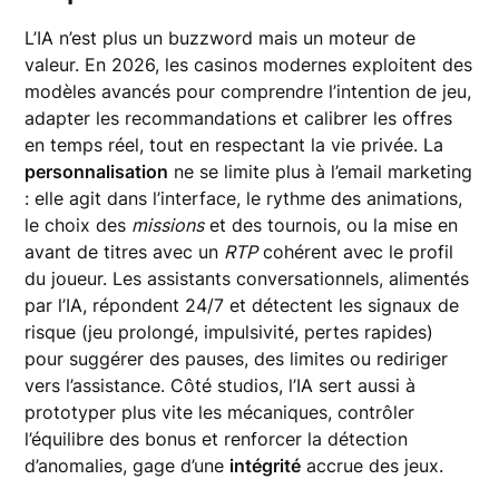
L’IA n’est plus un buzzword mais un moteur de
valeur. En 2026, les casinos modernes exploitent des
modèles avancés pour comprendre l’intention de jeu,
adapter les recommandations et calibrer les offres
en temps réel, tout en respectant la vie privée. La
personnalisation
ne se limite plus à l’email marketing
: elle agit dans l’interface, le rythme des animations,
le choix des
missions
et des tournois, ou la mise en
avant de titres avec un
RTP
cohérent avec le profil
du joueur. Les assistants conversationnels, alimentés
par l’IA, répondent 24/7 et détectent les signaux de
risque (jeu prolongé, impulsivité, pertes rapides)
pour suggérer des pauses, des limites ou rediriger
vers l’assistance. Côté studios, l’IA sert aussi à
prototyper plus vite les mécaniques, contrôler
l’équilibre des bonus et renforcer la détection
d’anomalies, gage d’une
intégrité
accrue des jeux.