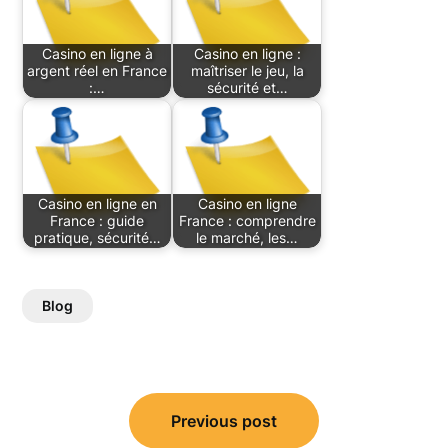
Casino en ligne à
Casino en ligne :
argent réel en France
maîtriser le jeu, la
:…
sécurité et…
Casino en ligne en
Casino en ligne
France : guide
France : comprendre
pratique, sécurité…
le marché, les…
Blog
Post
Previous post
navigation