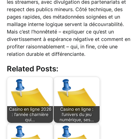
les streamers, avec divulgation des partenariats et
respect des publics mineurs. Côté technique, des
pages rapides, des métadonnées soignées et un
maillage interne logique servent la découvrabilité.
Mais c’est l’honnêteté – expliquer ce qu’est un
divertissement à espérance négative et comment en
profiter raisonnablement – qui, in fine, crée une
relation durable et différenciante.
Related Posts:
Casino en ligne 2026
Casino en ligne :
: l’année charnière
l’univers du jeu
qui…
numérique, ses…