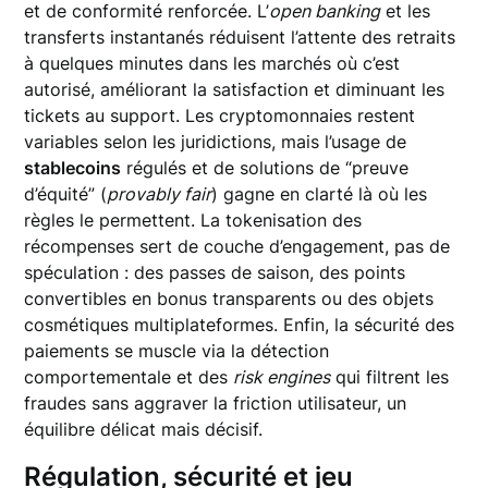
et de conformité renforcée. L’
open banking
et les
transferts instantanés réduisent l’attente des retraits
à quelques minutes dans les marchés où c’est
autorisé, améliorant la satisfaction et diminuant les
tickets au support. Les cryptomonnaies restent
variables selon les juridictions, mais l’usage de
stablecoins
régulés et de solutions de “preuve
d’équité” (
provably fair
) gagne en clarté là où les
règles le permettent. La tokenisation des
récompenses sert de couche d’engagement, pas de
spéculation : des passes de saison, des points
convertibles en bonus transparents ou des objets
cosmétiques multiplateformes. Enfin, la sécurité des
paiements se muscle via la détection
comportementale et des
risk engines
qui filtrent les
fraudes sans aggraver la friction utilisateur, un
équilibre délicat mais décisif.
Régulation, sécurité et jeu