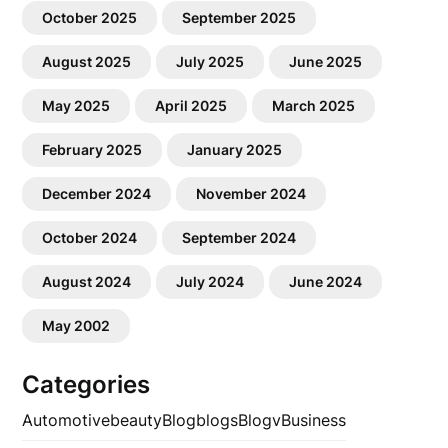
October 2025
September 2025
August 2025
July 2025
June 2025
May 2025
April 2025
March 2025
February 2025
January 2025
December 2024
November 2024
October 2024
September 2024
August 2024
July 2024
June 2024
May 2002
Categories
Automotive
beauty
Blog
blogs
Blogv
Business