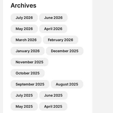
Archives
July 2026
June 2026
May 2026
April 2026
March 2026
February 2026
January 2026
December 2025
November 2025
October 2025
September 2025
August 2025
July 2025
June 2025
May 2025
April 2025