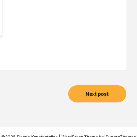
Next post
©2026 Eleana Konstantellos
| WordPress Theme by
SuperbThemes