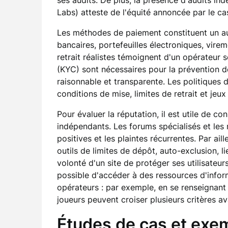
ses audits. De plus, la présence d'audits 
Labs) atteste de l'équité annoncée par le ca
Les méthodes de paiement constituent un autr
bancaires, portefeuilles électroniques, virem
retrait réalistes témoignent d'un opérateur s
(KYC) sont nécessaires pour la prévention de
raisonnable et transparente. Les politiques d
conditions de mise, limites de retrait et jeu
Pour évaluer la réputation, il est utile de con
indépendants. Les forums spécialisés et les 
positives et les plaintes récurrentes. Par a
outils de limites de dépôt, auto-exclusion, l
volonté d'un site de protéger ses utilisateurs
possible d'accéder à des ressources d'infor
opérateurs : par exemple, en se renseignant
joueurs peuvent croiser plusieurs critères ava
Études de cas et exem