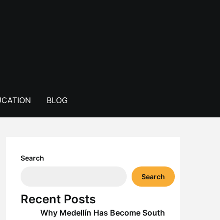
CATION
BLOG
Search
Search
Recent Posts
Why Medellín Has Become South