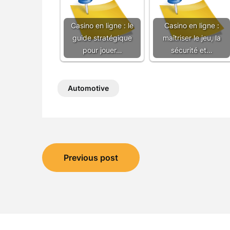
Casino en ligne : le
Casino en ligne :
guide stratégique
maîtriser le jeu, la
pour jouer…
sécurité et…
Automotive
Post
Previous post
navigation