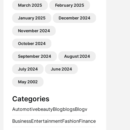
March 2025
February 2025
January 2025
December 2024
November 2024
October 2024
September 2024
August 2024
July 2024
June 2024
May 2002
Categories
Automotive
beauty
Blog
blogs
Blogv
Business
Entertainment
Fashion
Finance