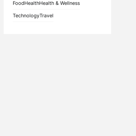
Food
Health
Health & Wellness
Technology
Travel