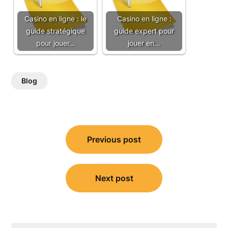
Casino en ligne : le
Casino en ligne :
guide stratégique
guide expert pour
pour jouer…
jouer en…
Blog
Post
Previous post
navigation
Next post