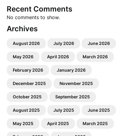
Recent Comments
No comments to show.
Archives
August 2026
July 2026
June 2026
May 2026
April 2026
March 2026
February 2026
January 2026
December 2025
November 2025
October 2025
September 2025
August 2025
July 2025
June 2025
May 2025
April 2025
March 2025