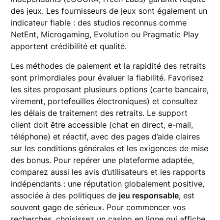
des jeux. Les fournisseurs de jeux sont également un
indicateur fiable : des studios reconnus comme
NetEnt, Microgaming, Evolution ou Pragmatic Play
apportent crédibilité et qualité.
Les méthodes de paiement et la rapidité des retraits
sont primordiales pour évaluer la fiabilité. Favorisez
les sites proposant plusieurs options (carte bancaire,
virement, portefeuilles électroniques) et consultez
les délais de traitement des retraits. Le support
client doit être accessible (chat en direct, e-mail,
téléphone) et réactif, avec des pages d’aide claires
sur les conditions générales et les exigences de mise
des bonus. Pour repérer une plateforme adaptée,
comparez aussi les avis d’utilisateurs et les rapports
indépendants : une réputation globalement positive,
associée à des politiques de
jeu responsable
, est
souvent gage de sérieux. Pour commencer vos
recherches, choisissez un
casino en ligne
qui affiche