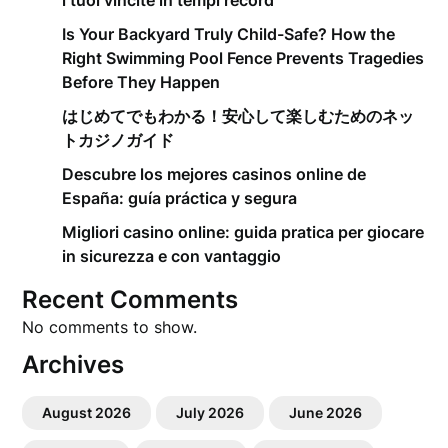
i tuoi vincite in tempi record
Is Your Backyard Truly Child-Safe? How the
Right Swimming Pool Fence Prevents Tragedies
Before They Happen
はじめてでもわかる！安心して楽しむためのネッ
トカジノガイド
Descubre los mejores casinos online de
España: guía práctica y segura
Migliori casino online: guida pratica per giocare
in sicurezza e con vantaggio
Recent Comments
No comments to show.
Archives
August 2026
July 2026
June 2026