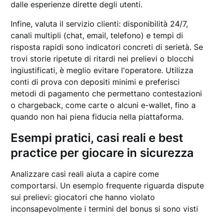
dalle esperienze dirette degli utenti.
Infine, valuta il servizio clienti: disponibilità 24/7,
canali multipli (chat, email, telefono) e tempi di
risposta rapidi sono indicatori concreti di serietà. Se
trovi storie ripetute di ritardi nei prelievi o blocchi
ingiustificati, è meglio evitare l'operatore. Utilizza
conti di prova con depositi minimi e preferisci
metodi di pagamento che permettano contestazioni
o chargeback, come carte o alcuni e-wallet, fino a
quando non hai piena fiducia nella piattaforma.
Esempi pratici, casi reali e best
practice per giocare in sicurezza
Analizzare casi reali aiuta a capire come
comportarsi. Un esempio frequente riguarda dispute
sui prelievi: giocatori che hanno violato
inconsapevolmente i termini del bonus si sono visti