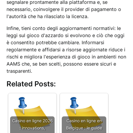
segnalare prontamente alla piattaforma e, se
necessario, coinvolgere il provider di pagamento o
l'autorità che ha rilasciato la licenza.
Infine, tieni conto degli aggiornamenti normativi: le
leggi sul gioco d'azzardo si evolvono e ciò che oggi
è consentito potrebbe cambiare. Informarsi
regolarmente e affidarsi a risorse aggiornate riduce i
rischi e migliora l'esperienza di gioco in ambienti non
AAMS che, se ben scelti, possono essere sicuri e
trasparenti.
Related Posts:
Casino en ligne 2026
Casino en ligne en
: innovations,
Belgique : le guide