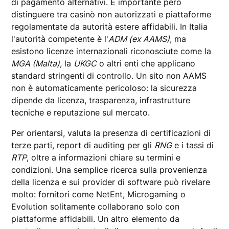
di pagamento alternativi. È importante però
distinguere tra casinò non autorizzati e piattaforme
regolamentate da autorità estere affidabili. In Italia
l'autorità competente è l'
ADM (ex AAMS)
, ma
esistono licenze internazionali riconosciute come la
MGA (Malta)
, la
UKGC
o altri enti che applicano
standard stringenti di controllo. Un sito non AAMS
non è automaticamente pericoloso: la sicurezza
dipende da licenza, trasparenza, infrastrutture
tecniche e reputazione sul mercato.
Per orientarsi, valuta la presenza di certificazioni di
terze parti, report di auditing per gli
RNG
e i tassi di
RTP
, oltre a informazioni chiare su termini e
condizioni. Una semplice ricerca sulla provenienza
della licenza e sui provider di software può rivelare
molto: fornitori come NetEnt, Microgaming o
Evolution solitamente collaborano solo con
piattaforme affidabili. Un altro elemento da