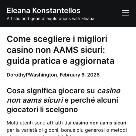
Skip
Eleana Konstantellos
to
content
Artistic and general explorations with Eleana
Come scegliere i migliori
casino non AAMS sicuri:
guida pratica e aggiornata
DorothyPWashington,
February 6, 2026
Cosa significa giocare su
casino
non aams sicuri
e perché alcuni
giocatori li scelgono
Molti utenti sono attratti dai
casino non aams sicuri
per la varietà di giochi, bonus più generosi o metodi