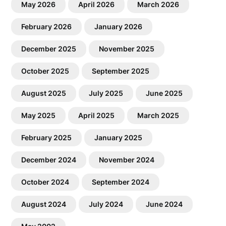
May 2026
April 2026
March 2026
February 2026
January 2026
December 2025
November 2025
October 2025
September 2025
August 2025
July 2025
June 2025
May 2025
April 2025
March 2025
February 2025
January 2025
December 2024
November 2024
October 2024
September 2024
August 2024
July 2024
June 2024