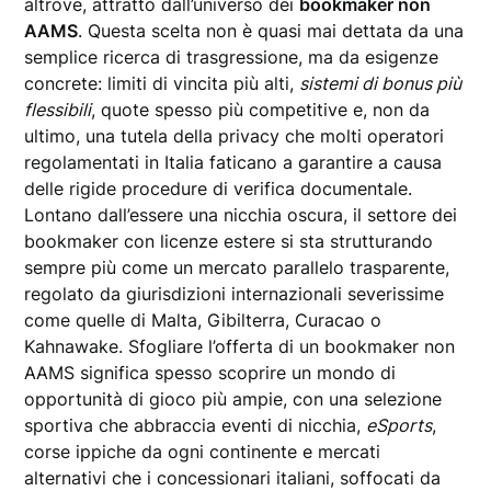
altrove, attratto dall’universo dei
bookmaker non
AAMS
. Questa scelta non è quasi mai dettata da una
semplice ricerca di trasgressione, ma da esigenze
concrete: limiti di vincita più alti,
sistemi di bonus più
flessibili
, quote spesso più competitive e, non da
ultimo, una tutela della privacy che molti operatori
regolamentati in Italia faticano a garantire a causa
delle rigide procedure di verifica documentale.
Lontano dall’essere una nicchia oscura, il settore dei
bookmaker con licenze estere si sta strutturando
sempre più come un mercato parallelo trasparente,
regolato da giurisdizioni internazionali severissime
come quelle di Malta, Gibilterra, Curacao o
Kahnawake. Sfogliare l’offerta di un bookmaker non
AAMS significa spesso scoprire un mondo di
opportunità di gioco più ampie, con una selezione
sportiva che abbraccia eventi di nicchia,
eSports
,
corse ippiche da ogni continente e mercati
alternativi che i concessionari italiani, soffocati da