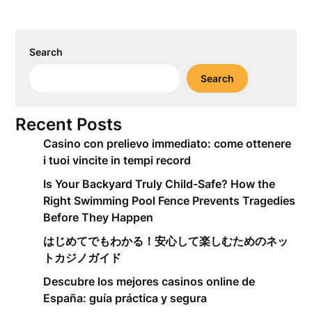
Search
Search
Recent Posts
Casino con prelievo immediato: come ottenere
i tuoi vincite in tempi record
Is Your Backyard Truly Child-Safe? How the
Right Swimming Pool Fence Prevents Tragedies
Before They Happen
はじめてでもわかる！安心して楽しむためのネッ
トカジノガイド
Descubre los mejores casinos online de
España: guía práctica y segura