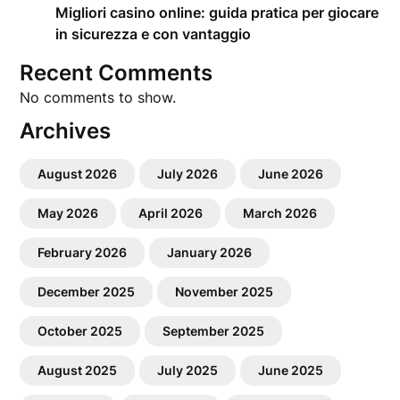
Migliori casino online: guida pratica per giocare
in sicurezza e con vantaggio
Recent Comments
No comments to show.
Archives
August 2026
July 2026
June 2026
May 2026
April 2026
March 2026
February 2026
January 2026
December 2025
November 2025
October 2025
September 2025
August 2025
July 2025
June 2025