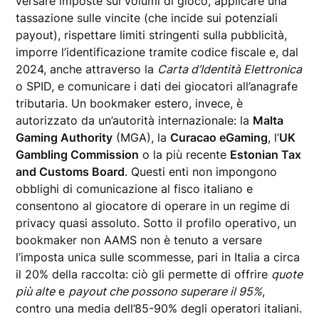
versare imposte sui volumi di gioco, applicare una
tassazione sulle vincite (che incide sui potenziali
payout), rispettare limiti stringenti sulla pubblicità,
imporre l’identificazione tramite codice fiscale e, dal
2024, anche attraverso la
Carta d’Identità Elettronica
o SPID, e comunicare i dati dei giocatori all’anagrafe
tributaria. Un bookmaker estero, invece, è
autorizzato da un’autorità internazionale: la
Malta
Gaming Authority
(MGA), la
Curacao eGaming
, l’
UK
Gambling Commission
o la più recente
Estonian Tax
and Customs Board
. Questi enti non impongono
obblighi di comunicazione al fisco italiano e
consentono al giocatore di operare in un regime di
privacy quasi assoluto. Sotto il profilo operativo, un
bookmaker non AAMS non è tenuto a versare
l’imposta unica sulle scommesse, pari in Italia a circa
il 20% della raccolta: ciò gli permette di offrire
quote
più alte
e
payout che possono superare il 95%
,
contro una media dell’85-90% degli operatori italiani.