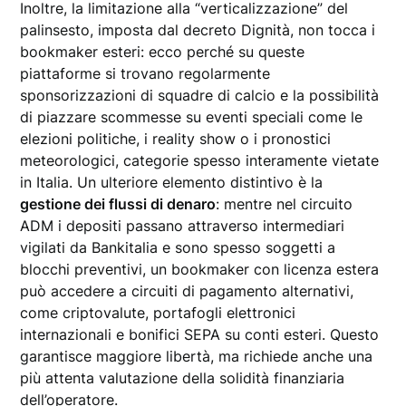
Inoltre, la limitazione alla “verticalizzazione” del
palinsesto, imposta dal decreto Dignità, non tocca i
bookmaker esteri: ecco perché su queste
piattaforme si trovano regolarmente
sponsorizzazioni di squadre di calcio e la possibilità
di piazzare scommesse su eventi speciali come le
elezioni politiche, i reality show o i pronostici
meteorologici, categorie spesso interamente vietate
in Italia. Un ulteriore elemento distintivo è la
gestione dei flussi di denaro
: mentre nel circuito
ADM i depositi passano attraverso intermediari
vigilati da Bankitalia e sono spesso soggetti a
blocchi preventivi, un bookmaker con licenza estera
può accedere a circuiti di pagamento alternativi,
come criptovalute, portafogli elettronici
internazionali e bonifici SEPA su conti esteri. Questo
garantisce maggiore libertà, ma richiede anche una
più attenta valutazione della solidità finanziaria
dell’operatore.