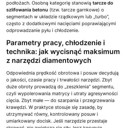
podłożach. Osobną kategorię stanowią
tarcze do
szlifowania betonu
(tzw. tarcze garnkowe) o
segmentach w układzie rządkowym lub „turbo”,
często z dodatkowymi nacięciami poprawiającymi
odprowadzanie pyłu i chłodzenie.
Parametry pracy, chłodzenie i
technika: jak wycisnąć maksimum
z narzędzi diamentowych
Odpowiednia prędkość obrotowa i posuw decydują
o jakości, czasie pracy i trwałości narzędzi. Zbyt
duże obroty prowadzą do „zeszklenia” segmentu,
czyli wypolerowania matrycy i utraty agresywności
cięcia. Zbyt małe — do szarpania i przegrzewania
krawędzi. W praktyce stosuje się zasadę, by
utrzymywać równy, kontrolowany posuw i
umiarkowany docisk. Jeśli narzędzie przestaje
skrawać, nie zwiększa się siły, lecz koryguje