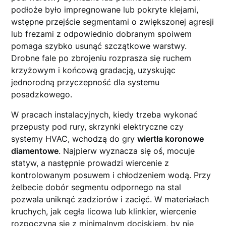
podłoże było impregnowane lub pokryte klejami,
wstępne przejście segmentami o zwiększonej agresji
lub frezami z odpowiednio dobranym spoiwem
pomaga szybko usunąć szczątkowe warstwy.
Drobne fale po zbrojeniu rozprasza się ruchem
krzyżowym i końcową gradacją, uzyskując
jednorodną przyczepność dla systemu
posadzkowego.
W pracach instalacyjnych, kiedy trzeba wykonać
przepusty pod rury, skrzynki elektryczne czy
systemy HVAC, wchodzą do gry
wiertła koronowe
diamentowe
. Najpierw wyznacza się oś, mocuje
statyw, a następnie prowadzi wiercenie z
kontrolowanym posuwem i chłodzeniem wodą. Przy
żelbecie dobór segmentu odpornego na stal
pozwala uniknąć zadziorów i zacięć. W materiałach
kruchych, jak cegła licowa lub klinkier, wiercenie
rozpoczyna się z minimalnym dociskiem, by nie