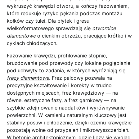
wykruszyć krawędzi otworu, a kończy fazowaniem,
które redukuje ryzyko pękania podczas montażu
kołków czy tulei. Dla płytek i gresu
wielkoformatowego sprawdzają się
otwornice
diamentowe
o cienkim obrzeżu, pracujące krótko i w
cyklach chłodzących.
Fazowanie krawędzi, profilowanie stopnic,
bruzdowanie pod przewody czy lokalne pogłębianie
pod uchwyty to zadania, w których wyróżniają się
frezy diamentowe
. Frez palcowy pozwala na
precyzyjne kształtowanie i korekty w trudno
dostępnych miejscach, frez krawędziowy — na
równe, estetyczne fazy, a frez garnkowy — na
szybkie zdejmowanie naddatków i wyrównywanie
powierzchni. W kamieniu naturalnym kluczowy jest
stabilny posuw i chłodzenie, dzięki czemu krawędzie
pozostają wolne od przypaleń i mikrowyszczerbień.
W betonie architektonicznym, gdzie liczy się wygląd