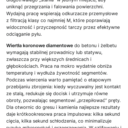
uniknąć przegrzania i falowania powierzchni.
Wydajną pracę wspierają odkurzacze przemysłowe
z filtracją klasy co najmniej M, które poprawiają
widoczność i przyczepność tarczy przez efektywne
odciąganie pyłu.
Wiertła koronowe diamentowe
do betonu i żelbetu
wymagają stabilnej prowadnicy lub statywu,
zwłaszcza przy większych średnicach i
głębokościach. Praca na mokro wydatnie obniża
temperaturę i wydłuża żywotność segmentów.
Podczas wiercenia warto pamiętać o etapowym
przebijaniu zbrojenia: kiedy wyczuwalny jest kontakt
ze stalą, redukuje się docisk i utrzymuje równe
obroty, pozwalając segmentowi „przepiłować” pręty.
Dla otwornic do gresu i kamienia najlepsze rezultaty
daje krótkookresowa praca impulsowa: kilka sekund
cięcia, kilka sekund schłodzenia, co minimalizuje
ryzyko mikrospękań i przegrzewania. W szlifowaniu i