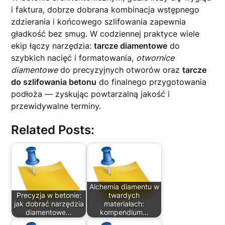
i faktura, dobrze dobrana kombinacja wstępnego
zdzierania i końcowego szlifowania zapewnia
gładkość bez smug. W codziennej praktyce wiele
ekip łączy narzędzia:
tarcze diamentowe
do
szybkich nacięć i formatowania,
otwornice
diamentowe
do precyzyjnych otworów oraz
tarcze
do szlifowania betonu
do finalnego przygotowania
podłoża — zyskując powtarzalną jakość i
przewidywalne terminy.
Related Posts:
Alchemia diamentu w
Precyzja w betonie:
twardych
jak dobrać narzędzia
materiałach:
diamentowe…
kompendium…