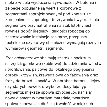
mokro w celu wydłużenia żywotności. W betonie i
żelbecie popularne są wiertła koronowe z
segmentami zaprojektowanymi pod kontakt ze
zbrojeniem — zapobiega to zrywaniu i wykruszaniu
segmentów przy natrafieniu na stal. Istotny jest
również dobór średnicy i długości roboczej do
zastosowania: instalacje sanitarne, przepusty
techniczne czy kotwy chemiczne wymagają różnych
wymiarów i geometrii segmentu.
Frezy diamentowe
obejmują szerokie spektrum
narzędzi: garnkowe (kubkowe) do zdzierania warstw
i profilowania, palcowe do lokalnego pogłębiania i
obróbki krzywizn, krawędziowe do fazowania oraz
frezy do bruzd i kanałów. W obróbce betonu, klejów
czy starych powłok o wyborze decyduje typ
segmentu: miększe spoiwa szybciej „odsłaniają”
nowy diament w twardym materiale, twardsze
spoiwa zapewniają dłuższą trwałość w miękkich