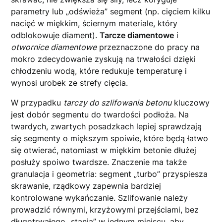
parametry lub „odświeża” segment (np. cięciem kilku
nacięć w miękkim, ściernym materiale, który
odblokowuje diament).
Tarcze diamentowe
i
otwornice diamentowe
przeznaczone do pracy na
mokro zdecydowanie zyskują na trwałości dzięki
chłodzeniu wodą, które redukuje temperaturę i
wynosi urobek ze strefy cięcia.
W przypadku
tarczy do szlifowania betonu
kluczowy
jest dobór segmentu do twardości podłoża. Na
twardych, zwartych posadzkach lepiej sprawdzają
się segmenty o miększym spoiwie, które będą łatwo
się otwierać, natomiast w miękkim betonie dłużej
posłuży spoiwo twardsze. Znaczenie ma także
granulacja i geometria: segment „turbo” przyspiesza
skrawanie, rządkowy zapewnia bardziej
kontrolowane wykańczanie. Szlifowanie należy
prowadzić równymi, krzyżowymi przejściami, bez
długotrwałego „stania” w jednym miejscu, aby