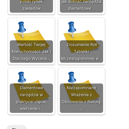
polski rynek
jak dobrać narzędzia
zakładów
diamentowe…
Wartość Twojej
Zrozumienie Roli
Nieruchomości: Jak i
Tabletki
Dlaczego Wycena…
Wczesnoporonnej w…
Diamentowe
Niezapomniane
narzędzia w
Wrażenia z
praktyce: cięcie,
Obcowania z Naturą:
wiercenie i…
…