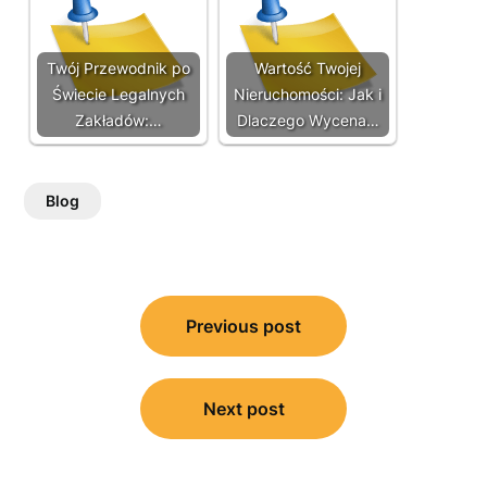
Twój Przewodnik po
Wartość Twojej
Świecie Legalnych
Nieruchomości: Jak i
Zakładów:…
Dlaczego Wycena…
Blog
Post
Previous post
navigation
Next post