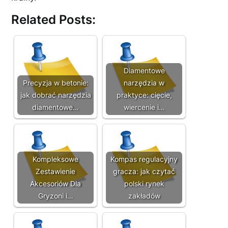
Related Posts:
Diamentowe
Precyzja w betonie:
narzędzia w
jak dobrać narzędzia
praktyce: cięcie,
diamentowe…
wiercenie i…
Kompleksowe
Kompas regulacyjny
Zestawienie
gracza: jak czytać
Akcesoriów Dla
polski rynek
Gryzoni i…
zakładów