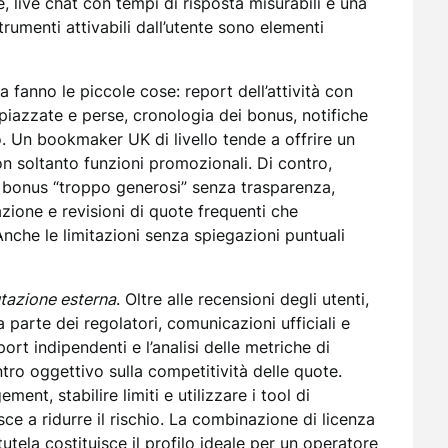
ue, live chat con tempi di risposta misurabili e una
rumenti attivabili dall’utente sono elementi
la fanno le piccole cose: report dell’attività con
piazzate e perse, cronologia dei bonus, notifiche
. Un bookmaker UK di livello tende a offrire un
on soltanto funzioni promozionali. Di contro,
, bonus “troppo generosi” senza trasparenza,
zione e revisioni di quote frequenti che
nche le limitazioni senza spiegazioni puntuali
tazione esterna
. Oltre alle recensioni degli utenti,
parte dei regolatori, comunicazioni ufficiali e
ort indipendenti e l’analisi delle metriche di
tro oggettivo sulla competitività delle quote.
ent, stabilire limiti e utilizzare i tool di
e a ridurre il rischio. La combinazione di licenza
tutela costituisce il profilo ideale per un operatore