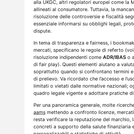
alla UKGC, altri regolatori europei come l
allineati al consumatore. Tuttavia, la manc
risoluzione delle controversie e fiscalità seg
essenziale informarsi su obblighi legali, prote
dispute.
In tema di trasparenza e fairness, i bookma
mercati, specificano le regole di referto (vo
risoluzione indipendenti come
ADR/IBAS
o a
di fair play). Questi elementi aiutano a valut
soprattutto quando si confrontano termini e 
di prelievo. Va ricordato che l’accesso e l’u
limitati o vietati dalle normative nazionali;
quadro legale vigente e adottare pratiche di
Per una panoramica generale, molte ricerche
aams
mettendo a confronto licenze, mercati, q
resta verificare la reputazione del marchio, 
concreti a supporto della salute finanziaria 
personalizzabili e statistiche di attività.