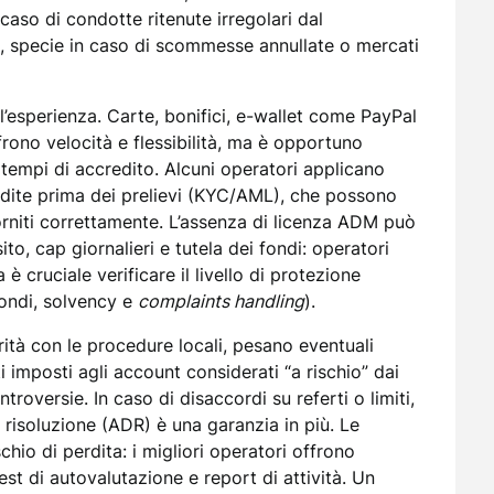
caso di condotte ritenute irregolari dal
 specie in caso di scommesse annullate o mercati
l’esperienza. Carte, bonifici, e-wallet come PayPal
rono velocità e flessibilità, ma è opportuno
tempi di accredito. Alcuni operatori applicano
dite prima dei prelievi (KYC/AML), che possono
orniti correttamente. L’assenza di licenza ADM può
sito, cap giornalieri e tutela dei fondi: operatori
 cruciale verificare il livello di protezione
ondi, solvency e
complaints handling
).
iarità con le procedure locali, pesano eventuali
ti imposti agli account considerati “a rischio” dai
ntroversie. In caso di disaccordi su referti o limiti,
risoluzione (ADR) è una garanzia in più. Le
io di perdita: i migliori operatori offrono
test di autovalutazione e report di attività. Un