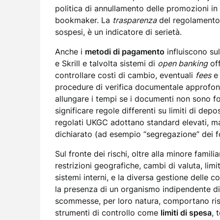
politica di annullamento delle promozioni in 
bookmaker. La
trasparenza
del regolamento,
sospesi, è un indicatore di serietà.
Anche i
metodi di pagamento
influiscono sul
e Skrill e talvolta sistemi di
open banking
off
controllare costi di cambio, eventuali
fees
e 
procedure di verifica documentale approfon
allungare i tempi se i documenti non sono f
significare regole differenti su limiti di depo
regolati UKGC adottano standard elevati, ma è
dichiarato (ad esempio “segregazione” dei f
Sul fronte dei rischi, oltre alla minore famil
restrizioni geografiche, cambi di valuta, limi
sistemi interni, e la diversa gestione delle co
la presenza di un organismo indipendente di 
scommesse, per loro natura, comportano risch
strumenti di controllo come
limiti di spesa
, 