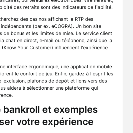
caires, portefeuilles électroniques, virements et,
idité des retraits sont des indicateurs de fiabilité.
echerchez des casinos affichant le RTP des
s indépendants (par ex. eCOGRA). Un bon site
 de bonus et les limites de mise. Le service client
 via chat en direct, e-mail ou téléphone, ainsi que la
C (Know Your Customer) influencent l'expérience
 une interface ergonomique, une application mobile
rent le confort de jeu. Enfin, gardez à l'esprit les
o-exclusion, plafonds de dépôt et liens vers des
ous aidera à sélectionner une plateforme qui
rence.
e bankroll et exemples
ser votre expérience