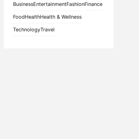
Business
Entertainment
Fashion
Finance
Food
Health
Health & Wellness
Technology
Travel