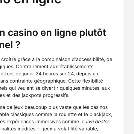
un
casino en ligne
plutôt
nel ?
croître grâce à la combinaison d'accessibilité, de
ogiques. Contrairement aux établissements
ttent de jouer 24 heures sur 24, depuis un
ans contrainte géographique. Cette flexibilité
nels qui veulent se divertir quelques minutes, aux
s et des jackpots progressifs.
e de jeux beaucoup plus vaste que les casinos
table classiques comme la roulette et le blackjack,
 des expériences immersives comme le
live dealer
.
nalités inédites — jeux à volatilité variable,