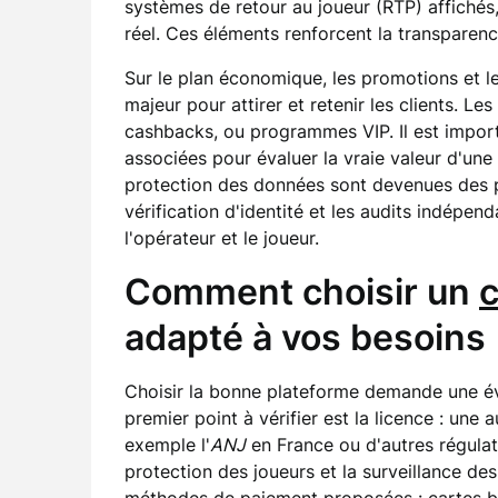
systèmes de retour au joueur (RTP) affiché
réel. Ces éléments renforcent la transparence
Sur le plan économique, les promotions et l
majeur pour attirer et retenir les clients. Le
cashbacks, ou programmes VIP. Il est impor
associées pour évaluer la vraie valeur d'une 
protection des données sont devenues des pri
vérification d'identité et les audits indépen
l'opérateur et le joueur.
Comment choisir un
c
adapté à vos besoins
Choisir la bonne plateforme demande une éva
premier point à vérifier est la licence : une
exemple l'
ANJ
en France ou d'autres régulate
protection des joueurs et la surveillance de