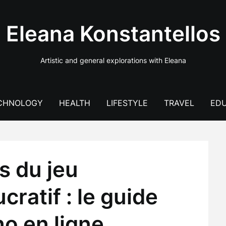
Eleana Konstantellos
Artistic and general explorations with Eleana
CHNOLOGY
HEALTH
LIFESTYLE
TRAVEL
EDU
s du jeu
cratif : le guide
o en ligne