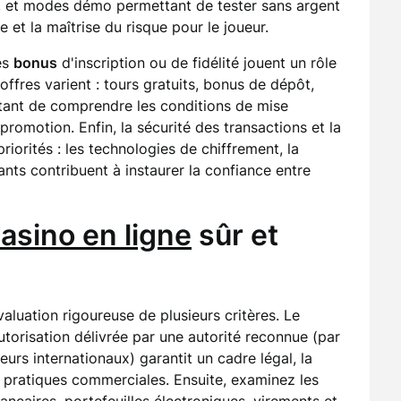
s, et modes démo permettant de tester sans argent
 et la maîtrise du risque pour le joueur.
es
bonus
d'inscription ou de fidélité jouent un rôle
s offres varient : tours gratuits, bonus de dépôt,
tant de comprendre les conditions de mise
promotion. Enfin, la sécurité des transactions et la
orités : les technologies de chiffrement, la
dants contribuent à instaurer la confiance entre
asino en ligne
sûr et
luation rigoureuse de plusieurs critères. Le
 autorisation délivrée par une autorité reconnue (par
urs internationaux) garantit un cadre légal, la
s pratiques commerciales. Ensuite, examinez les