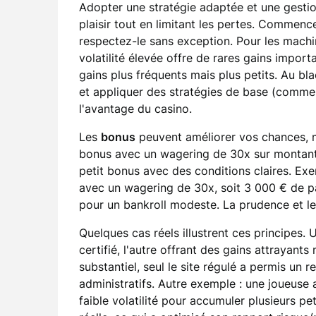
Adopter une stratégie adaptée et une gestio
plaisir tout en limitant les pertes. Commenc
respectez-le sans exception. Pour les machin
volatilité élevée offre de rares gains importa
gains plus fréquents mais plus petits. Au bla
et appliquer des stratégies de base (comme 
l'avantage du casino.
Les
bonus
peuvent améliorer vos chances, mai
bonus avec un wagering de 30x sur montants
petit bonus avec des conditions claires. Ex
avec un wagering de 30x, soit 3 000 € de par
pour un bankroll modeste. La prudence et le 
Quelques cas réels illustrent ces principes. 
certifié, l'autre offrant des gains attrayants
substantiel, seul le site régulé a permis un r
administratifs. Autre exemple : une joueuse a
faible volatilité pour accumuler plusieurs 