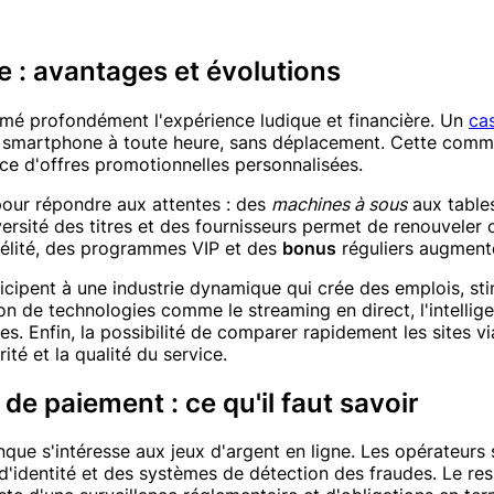
e
: avantages et évolutions
mé profondément l'expérience ludique et financière. Un
cas
n smartphone à toute heure, sans déplacement. Cette commodi
ce d'offres promotionnelles personnalisées.
pour répondre aux attentes : des
machines à sous
aux table
iversité des titres et des fournisseurs permet de renouveler
idélité, des programmes VIP et des
bonus
réguliers augmente
rticipent à une industrie dynamique qui crée des emplois, s
ion de technologies comme le streaming en direct, l'intelligen
les. Enfin, la possibilité de comparer rapidement les sites 
té et la qualité du service.
e paiement : ce qu'il faut savoir
que s'intéresse aux jeux d'argent en ligne. Les opérateurs
 d'identité et des systèmes de détection des fraudes. Le re