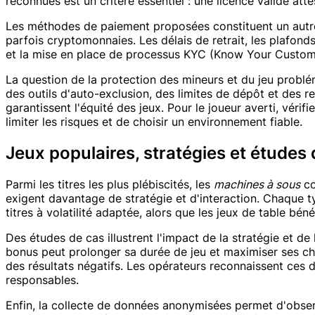
reconnues est un critère essentiel : une licence valide att
Les méthodes de paiement proposées constituent un autre a
parfois cryptomonnaies. Les délais de retrait, les plafonds
et la mise en place de processus KYC (Know Your Customer
La question de la protection des mineurs et du jeu problé
des outils d'auto-exclusion, des limites de dépôt et des r
garantissent l'équité des jeux. Pour le joueur averti, vérif
limiter les risques et de choisir un environnement fiable.
Jeux populaires, stratégies et études 
Parmi les titres les plus plébiscités, les
machines à sous
co
exigent davantage de stratégie et d'interaction. Chaque ty
titres à volatilité adaptée, alors que les jeux de table bé
Des études de cas illustrent l'impact de la stratégie et de 
bonus peut prolonger sa durée de jeu et maximiser ses ch
des résultats négatifs. Les opérateurs reconnaissent ces 
responsables.
Enfin, la collecte de données anonymisées permet d'observ