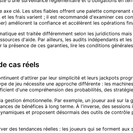
este d'une surveillance réglementaire et d'obligations en te
xe clé. Les sites fiables offrent une palette comprenant ca
 et les frais varient ; il est recommandé d'examiner ces cond
) améliorent la confiance et accélèrent les opérations fin
matique est traitée différemment selon les juridictions mais
essources d'aide. Par ailleurs, les audits indépendants et l
ier la présence de ces garanties, lire les conditions général
de cas réels
ntinuent d'attirer par leur simplicité et leurs jackpots progr
pe de jeu nécessite une approche différente : les machines 
néficient d'une compréhension des probabilités, des stratégie
la gestion émotionnelle. Par exemple, un joueur axé sur la ge
ances de bénéfices à long terme. À l'inverse, des sessions
dynamiques et proposent désormais des outils de contrôle pe
er des tendances réelles : les joueurs qui se forment aux 