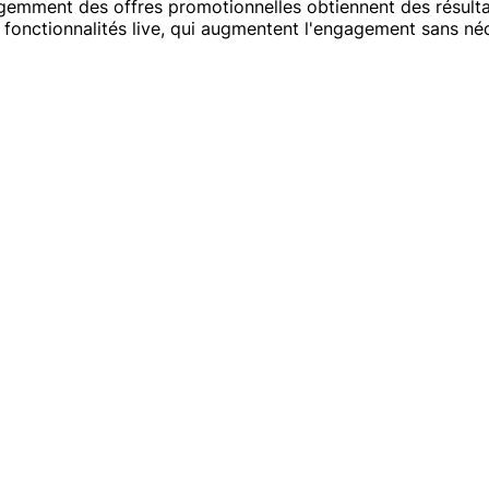
ligemment des offres promotionnelles obtiennent des résultat
s fonctionnalités live, qui augmentent l'engagement sans né