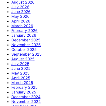
August 2026
July 2026
June 2026
May 2026
April 2026
March 2026
February 2026
January 2026
December 2025
November 2025
October 2025
September 2025
August 2025
July 2025
June 2025
May 2025
April 2025
March 2025
February 2025
January 2025
December 2024
November 2024