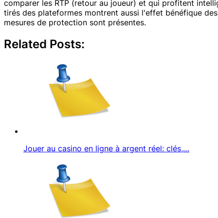
comparer les RTP (retour au joueur) et qui profitent intel
tirés des plateformes montrent aussi l'effet bénéfique de
mesures de protection sont présentes.
Related Posts:
Jouer au casino en ligne à argent réel: clés,…