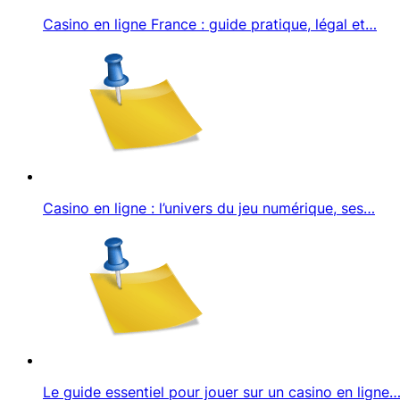
Casino en ligne France : guide pratique, légal et…
Casino en ligne : l’univers du jeu numérique, ses…
Le guide essentiel pour jouer sur un casino en ligne