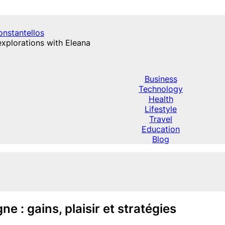
onstantellos
explorations with Eleana
Business
Technology
Health
Lifestyle
Travel
Education
Blog
e : gains, plaisir et stratégies