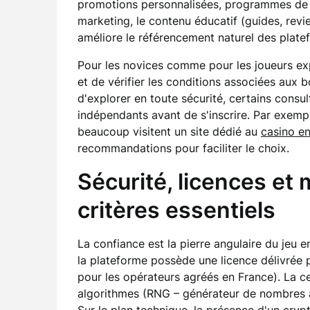
promotions personnalisées, programmes de fid
marketing, le contenu éducatif (guides, revie
améliore le référencement naturel des plate
Pour les novices comme pour les joueurs exp
et de vérifier les conditions associées aux b
d'explorer en toute sécurité, certains consul
indépendants avant de s'inscrire. Par exempl
beaucoup visitent un site dédié au
casino en
recommandations pour faciliter le choix.
Sécurité, licences et
critères essentiels
La confiance est la pierre angulaire du jeu en
la plateforme possède une licence délivrée
pour les opérateurs agréés en France). La ce
algorithmes (RNG – générateur de nombres alé