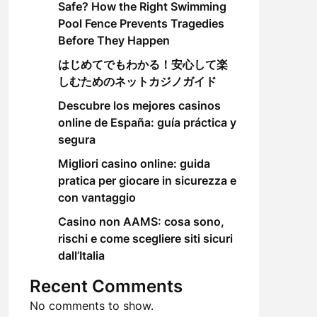
Safe? How the Right Swimming
Pool Fence Prevents Tragedies
Before They Happen
はじめてでもわかる！安心して楽
しむためのネットカジノガイド
Descubre los mejores casinos
online de España: guía práctica y
segura
Migliori casino online: guida
pratica per giocare in sicurezza e
con vantaggio
Casino non AAMS: cosa sono,
rischi e come scegliere siti sicuri
dall’Italia
Recent Comments
No comments to show.