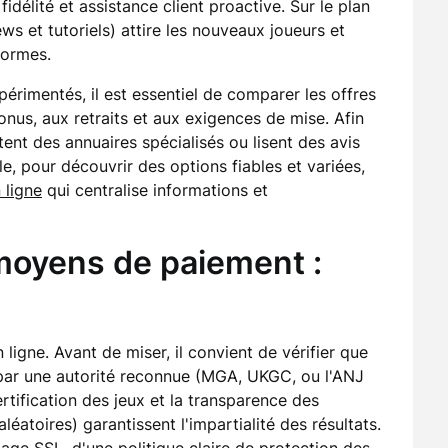
élité et assistance client proactive. Sur le plan
ws et tutoriels) attire les nouveaux joueurs et
formes.
érimentés, il est essentiel de comparer les offres
onus, aux retraits et aux exigences de mise. Afin
tent des annuaires spécialisés ou lisent des avis
e, pour découvrir des options fiables et variées,
 ligne
qui centralise informations et
 moyens de paiement :
 ligne. Avant de miser, il convient de vérifier que
 par une autorité reconnue (MGA, UKGC, ou l'ANJ
rtification des jeux et la transparence des
atoires) garantissent l'impartialité des résultats.