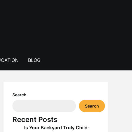
CATION
BLOG
Search
Search
Recent Posts
Is Your Backyard Truly Child-