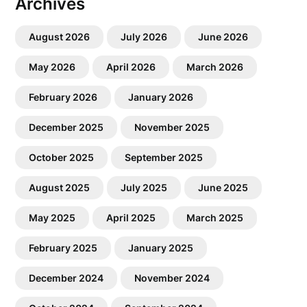
Archives
August 2026
July 2026
June 2026
May 2026
April 2026
March 2026
February 2026
January 2026
December 2025
November 2025
October 2025
September 2025
August 2025
July 2025
June 2025
May 2025
April 2025
March 2025
February 2025
January 2025
December 2024
November 2024