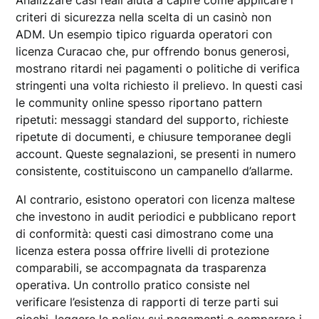
Analizzare casi reali aiuta a capire come applicare i
criteri di sicurezza nella scelta di un casinò non
ADM. Un esempio tipico riguarda operatori con
licenza Curacao che, pur offrendo bonus generosi,
mostrano ritardi nei pagamenti o politiche di verifica
stringenti una volta richiesto il prelievo. In questi casi
le community online spesso riportano pattern
ripetuti: messaggi standard del supporto, richieste
ripetute di documenti, e chiusure temporanee degli
account. Queste segnalazioni, se presenti in numero
consistente, costituiscono un campanello d’allarme.
Al contrario, esistono operatori con licenza maltese
che investono in audit periodici e pubblicano report
di conformità: questi casi dimostrano come una
licenza estera possa offrire livelli di protezione
comparabili, se accompagnata da trasparenza
operativa. Un controllo pratico consiste nel
verificare l’esistenza di rapporti di terze parti sui