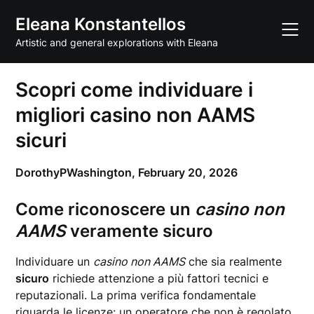
Skip
Eleana Konstantellos
to
content
Artistic and general explorations with Eleana
Scopri come individuare i
migliori casino non AAMS
sicuri
DorothyPWashington,
February 20, 2026
Come riconoscere un
casino non
AAMS
veramente
sicuro
Individuare un
casino non AAMS
che sia realmente
sicuro
richiede attenzione a più fattori tecnici e
reputazionali. La prima verifica fondamentale
riguarda le licenze: un operatore che non è regolato