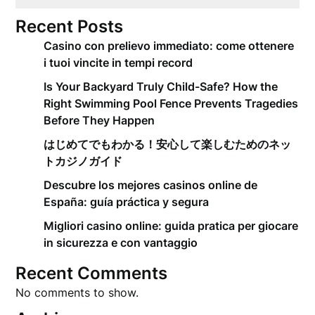
Recent Posts
Casino con prelievo immediato: come ottenere
i tuoi vincite in tempi record
Is Your Backyard Truly Child-Safe? How the
Right Swimming Pool Fence Prevents Tragedies
Before They Happen
はじめてでもわかる！安心して楽しむためのネッ
トカジノガイド
Descubre los mejores casinos online de
España: guía práctica y segura
Migliori casino online: guida pratica per giocare
in sicurezza e con vantaggio
Recent Comments
No comments to show.