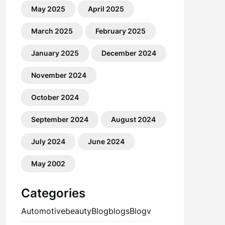
May 2025
April 2025
March 2025
February 2025
January 2025
December 2024
November 2024
October 2024
September 2024
August 2024
July 2024
June 2024
May 2002
Categories
Automotive
beauty
Blog
blogs
Blogv