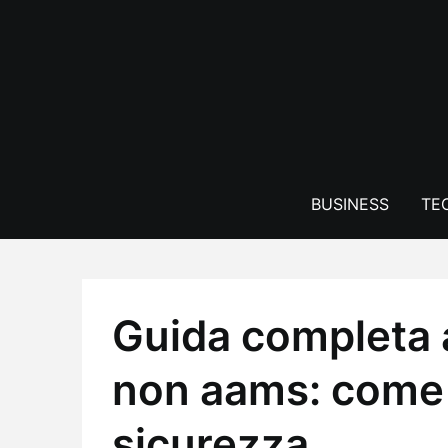
Skip
to
content
BUSINESS
TE
Guida completa a
non aams: come 
sicurezza