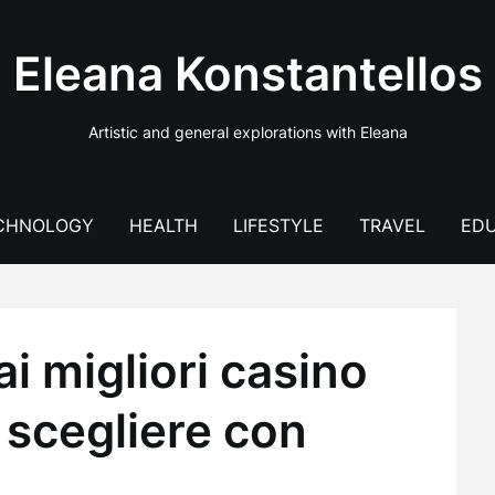
Eleana Konstantellos
Artistic and general explorations with Eleana
CHNOLOGY
HEALTH
LIFESTYLE
TRAVEL
EDU
i migliori casino
scegliere con