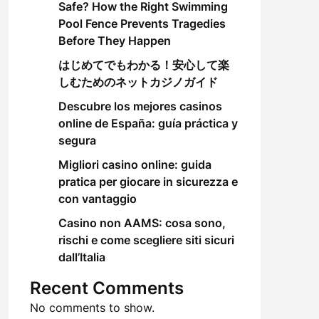
Safe? How the Right Swimming
Pool Fence Prevents Tragedies
Before They Happen
はじめてでもわかる！安心して楽
しむためのネットカジノガイド
Descubre los mejores casinos
online de España: guía práctica y
segura
Migliori casino online: guida
pratica per giocare in sicurezza e
con vantaggio
Casino non AAMS: cosa sono,
rischi e come scegliere siti sicuri
dall’Italia
Recent Comments
No comments to show.